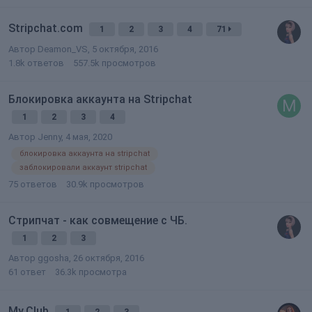
Stripchat.com
1
2
3
4
71
Автор
Deamon_VS
,
5 октября, 2016
1.8k
ответов
557.5k
просмотров
Блокировка аккаунта на Stripchat
1
2
3
4
Автор
Jenny
,
4 мая, 2020
блокировка аккаунта на stripchat
заблокировали аккаунт stripchat
75
ответов
30.9k
просмотров
Стрипчат - как совмещение с ЧБ.
1
2
3
Автор
ggosha
,
26 октября, 2016
61
ответ
36.3k
просмотра
My.Club
1
2
3