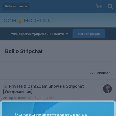
Вебкам сайты
Регистрация
Уже зарегистрированы? Войти
Всё о Stripchat
СОРТИРОВКА
Private & Cam2Cam Show на Stripchat
[Уведомление]
Автор
Deamon_VS
,
7 июля, 2017
10
ответов
22.4k
просмотров
Мы рады приветствовать вас на