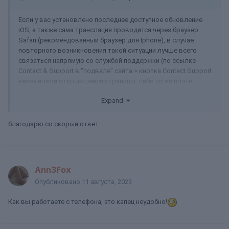
Если у вас установлено последнее доступное обновление
iOS, а также сама трансляция проводится через браузер
Safari (рекомендованный браузер для Iphone), в случае
повторного возникновения такой ситуации лучше всего
связаться напрямую со службой поддержки (по ссылке
Contact & Support в "подвале" сайта > кнопка Contact Support
внизу новой открывшейся страницы, либо по эл.почте
help@stripchat.com). Мои коллеги помогут найти и устранить
Expand
возможные причины.
благодарю со скорый ответ ...
Ann3Fox
Опубликовано
11 августа, 2023
Как вы работаете с телефона, это капец неудобно!