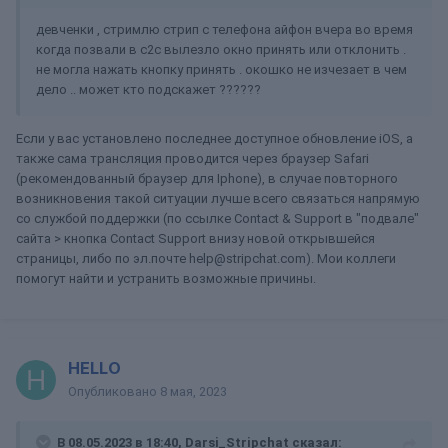
девченки , стримлю стрип с телефона айфон вчера во время
когда позвали в с2с вылезло окно принять или отклонить .
не могла нажать кнопку принять . окошко не изчезает в чем
дело .. может кто подскажет ??????
Если у вас установлено последнее доступное обновление iOS, а
также сама трансляция проводится через браузер Safari
(рекомендованный браузер для Iphone), в случае повторного
возникновения такой ситуации лучше всего связаться напрямую
со службой поддержки (по ссылке Contact & Support в "подвале"
сайта > кнопка Contact Support внизу новой открывшейся
страницы, либо по эл.почте help@stripchat.com). Мои коллеги
помогут найти и устранить возможные причины.
HELLO
Опубликовано
8 мая, 2023
В 08.05.2023 в 18:40,
Darsi_Stripchat
сказал: