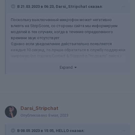
В 21.03.2023 в 06:23,
Darsi_Stripchat
сказал:
Поскольку выключенный микрофон может негативно
влиять на StripScore, со стороны сайта мы информируем
моделей в тех случаях, когда в течение определенного
времени звук отсутствует.
Однако если уведомление действительно появляется
каждые 10 секунд, то лучше обратиться в службу поддержки
напрямую (по ссылке Contact & Support в "подвале" сайта >
кнопка Contact Support внизу новой открывшейся страницы,
Expand
либо по эл.почте help@stripchat.com) и проверить
возможные причины, включая качество микрофона на
вашем устройстве.
Darsi_Stripchat
Опубликовано
8 мая, 2023
В 08.05.2023 в 15:05,
HELLO
сказал: