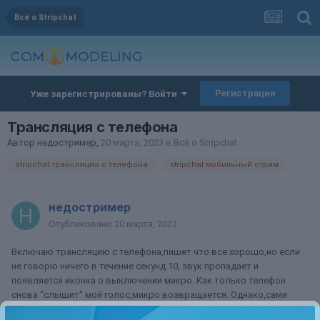
Всё о Stripchat
Регистрация
Уже зарегистрированы? Войти
Трансляция с телефона
Автор
недостример
,
20 марта, 2023
в
Всё о Stripchat
stripchat трансляция с телефона
stripchat мобильный стрим
недостример
Опубликовано
20 марта, 2023
Включаю трансляцию с телефона,пишет что все хорошо,но если
не говорю ничего в течение секунд 10, звук пропадает и
появляется иконка о выключении микро. Как только телефон
снова "слышит" мой голос,микро возвращается. Однако,сами
понимаете,не анекдоты травить на данный сайт приходим,а от