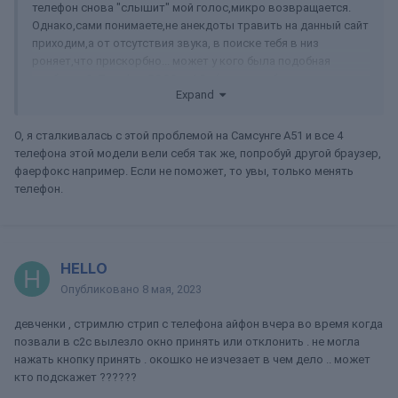
телефон снова "слышит" мой голос,микро возвращается.
Однако,сами понимаете,не анекдоты травить на данный сайт
приходим,а от отсутствия звука, в поиске тебя в низ
роняет,что прискорбно... может у кого была подобная
проблема? Телефон POCO m4 5g (можт проблема и в этом
Expand
кирпиче,но надежда умирает последней)
О, я сталкивалась с этой проблемой на Самсунге А51 и все 4
телефона этой модели вели себя так же, попробуй другой браузер,
фаерфокс например. Если не поможет, то увы, только менять
телефон.
HELLO
Опубликовано
8 мая, 2023
девченки , стримлю стрип с телефона айфон вчера во время когда
позвали в с2с вылезло окно принять или отклонить . не могла
нажать кнопку принять . окошко не изчезает в чем дело .. может
кто подскажет ??????