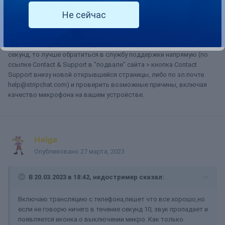
Поскольку выключенный микрофон может негативно влиять на
Не сейчас
StripScore, со стороны сайта мы информируем моделей в тех
случаях, когда в течение определенного времени звук
отсутствует.
Однако если уведомление действительно появляется каждые 10
секунд, то лучше обратиться в службу поддержки напрямую (по
ссылке Contact & Support в "подвале" сайта > кнопка Contact
Support внизу новой открывшейся страницы, либо по эл.почте
help@stripchat.com) и проверить возможные причины, включая
качество микрофона на вашем устройстве.
Helga
Опубликовано
27 марта, 2023
В 20.03.2023 в 18:42,
недостример
сказал:
Включаю трансляцию с телефона,пишет что все хорошо,но
если не говорю ничего в течение секунд 10, звук пропадает и
появляется иконка о выключении микро. Как только