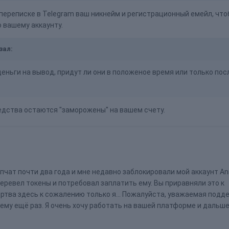
 переписке в Telegram ваш никнейм и регистрационный емейл, что
 вашему аккаунту.
зал:
деньги на вывод, придут ли они в положеное время или только пос
едства остаются "заморожены" на вашем счету.
пчат почти два года и мне недавно заблокировали мой аккаунт Ann
еревел токены и потребовал заплатить ему. Вы приравняли это к
тва здесь к сожалению только я... Пожалуйста, уважаемая подд
му ещё раз. Я очень хочу работать на вашей платформе и дальше