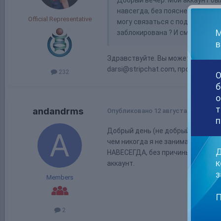
навсегда, без пояснения по ка
Official Representative
могу связаться с поддержкой и
М
заблокирована ? И смогу ли я 
в
Здравствуйте. Вы можете уточнит
darsi@stripchat.com, проверю дл
232
О
б
о
т
andandrms
Опубликовано
12 августа, 2022
п
Добрый день (не добрый). В как
чем никогда я не занимался, нао
Д
НАВЕСЕГДА, без причины и следст
к
аккаунт.
з
Members
П
2