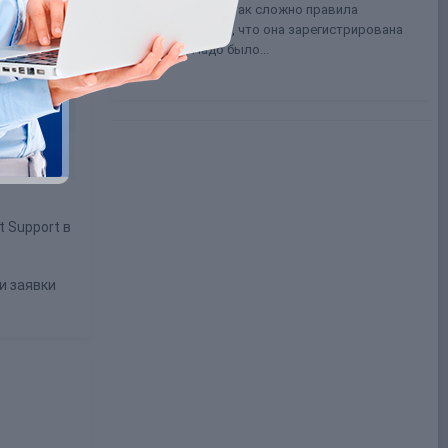
О боги, неужели так сложно правила
почитать? И что, что она зарегистрирована
на сайте? Надо было...
t Support в
и заявки