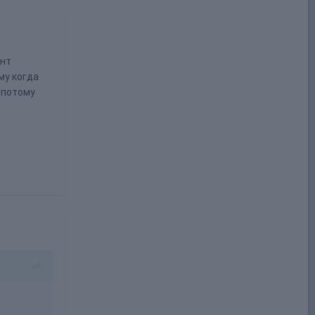
унт
му когда
 потому