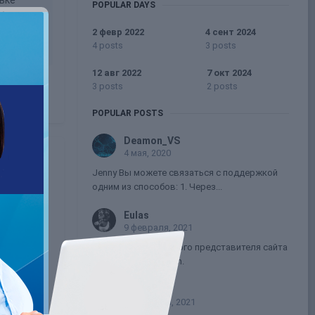
POPULAR DAYS
Как я
2 февр 2022
4 сент 2024
4 posts
3 posts
12 авг 2022
7 окт 2024
у
3 posts
2 posts
POPULAR POSTS
Deamon_VS
4 мая, 2020
Jenny Вы можете связаться с поддержкой
ДЕЙСТВИЯ,
одним из способов: 1. Через...
жу в бане
Eulas
 мой
9 февраля, 2021
Емейл русскоязычного представителя сайта
- darsi@stripchat.com.
Bambie
13 декабря, 2021