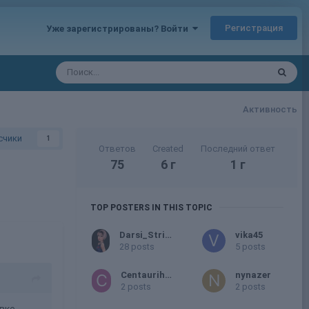
Регистрация
Уже зарегистрированы? Войти
Активность
счики
1
Ответов
Created
Последний ответ
75
6 г
1 г
TOP POSTERS IN THIS TOPIC
Darsi_Stripchat
vika45
28 posts
5 posts
Centaurihadar
nynazer
2 posts
2 posts
овке