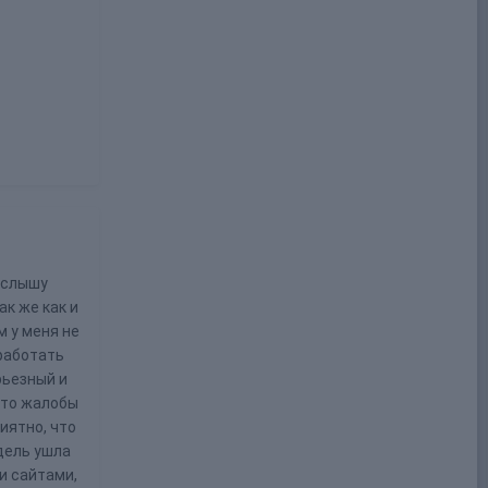
 слышу
ак же как и
м у меня не
 работать
рьезный и
е-то жалобы
иятно, что
дель ушла
 и сайтами,