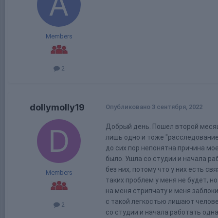
Members
2
dollymolly19
Опубликовано
3 сентября, 2022
Добрый день. Пошел второй месяц
лишь одно и тоже "расследование 
до сих пор непонятна причина мое
было. Ушла со студии и начала ра
без них, потому что у них есть с
Members
таких проблем у меня не будет, н
на меня стрипчату и меня заблок
с такой легкостью лишают челове
2
со студии и начала работать одна