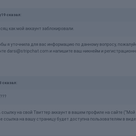
y19
сказал:
сяц как мой аккаунт заблокировали.
тобы я уточнила для вас информацию по данному вопросу, пожалуй
очте darsi@stripchat.com и напишите ваш никнейм и регистрацион
8
сказал:
???
ссылку на свой Твиттер аккаунт в вашем профиле на сайте ("Мой 
ае ссылка на вашу страницу будет доступна пользователям в виде