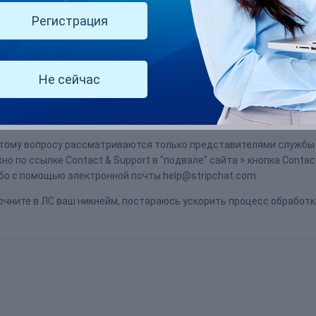
Регистрация
ms
сказал:
Не сейчас
лепой ситуации и вернуть мне мой аккаунт.
этому вопросу рассматриваются только представителями службы
о по ссылке Contact & Support в "подвале" сайта > кнопка Contac
бо с помощью электронной почты help@stripchat.com
точните в ЛС ваш никнейм, постараюсь ускорить процесс обработк