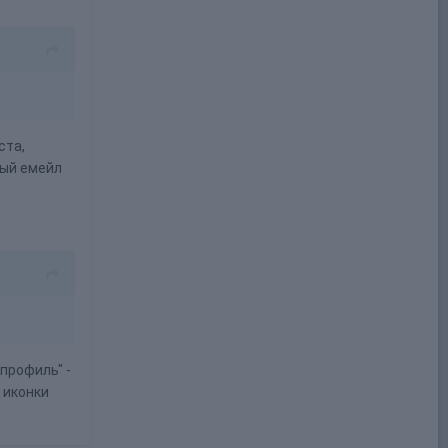
ста,
ный емейл
профиль" -
 иконки