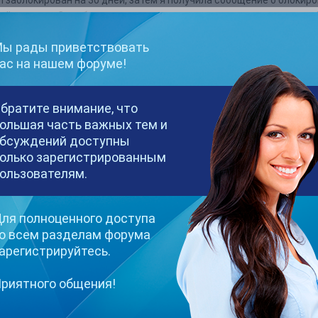
кой причине. Служба поддержки не отвечает уже несколько суток. 
 узнать смогу ли я продолжить работать через месяц или же я
ы рады приветствовать
решить эту проблему ?
ас на нашем форуме!
ь ваш никнейм и регистрационный емейл мне в ЛС или на эл.почт
я вас данную информацию.
братите внимание, что
ольшая часть важных тем и
бсуждений доступны
олько зарегистрированным
ользователям.
их-то моих действиях, администрация заметила МОШЕННИЧЕСКИЕ 
борот всегда уведомлял о таких КОМЕРСАХ на сайте. Теперь сам си
ля полноценного доступа
вия. Помогите разобраться в это нелепой ситуации и вернуть мне
о всем разделам форума
арегистрируйтесь.
риятного общения!