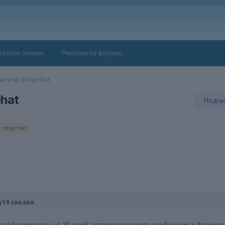
ватели онлайн
Реклама на форуме
та на Stripchat
chat
Подпи
stripchat
y19
сказал:
 заблокирован на 30 дней, затем я получила сообщение о блокир