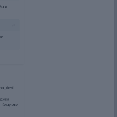
бы я
ле
a_devill.
ержка
. Кому мне