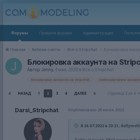
Форумы
Правила форума
Администрация
Пользо
Главная
Вебкам сайты
Всё о Stripchat
Блокировка аккаун
Блокировка аккаунта на Strip
Автор
Jenny
,
4 мая, 2020
в
Всё о Stripchat
блокировка аккаунта на stripchat
заблокировали аккаунт 
НАЗАД
1
2
3
4
ДАЛЕЕ
Страница 2 из 4
Darsi_Stripchat
Опубликовано
28 июля, 2022
В 26.07.2022 в 23:21,
dollymoll
Добрый вечер. Мой аккаунт был