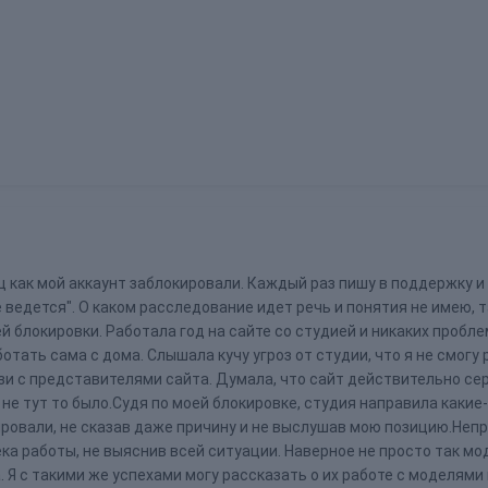
 как мой аккаунт заблокировали. Каждый раз пишу в поддержку и
ведется". О каком расследование идет речь и понятия не имею, т
й блокировки. Работала год на сайте со студией и никаких пробле
ботать сама с дома. Слышала кучу угроз от студии, что я не смогу
вязи с представителями сайта. Думала, что сайт действительно се
о не тут то было.Судя по моей блокировке, студия направила каки
ировали, не сказав даже причину и не выслушав мою позицию.Непр
ка работы, не выяснив всей ситуации. Наверное не просто так мо
. Я с такими же успехами могу рассказать о их работе с моделями