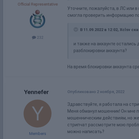
Official Representative
Уточните, пожалуйста, в ЛС или в
смогла проверить информацию по
В 11.09.2022 в 12:02,
Xclsv
ска
232
и также на аккаунте остались 
разблокировки аккаунта?
На время блокировки аккаунта ср
Yennefer
Опубликовано
2 ноября, 2022
Здравствуйте, я работала на стри
Меня обманул мошенник! Он мне п
мошенническим действиям, но жер
стрипчат рассмотрите мою пробле
можно написать?
Members