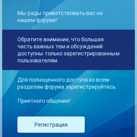
Общие вопросы
Обсуждаем тонкости и особенности webcam-
Мы рады приветствовать вас на
бизнеса. Идем в ногу со временем!
нашем форуме!
4.5k
сообщения
Обратите внимание, что большая
Технические вопросы
часть важных тем и обсуждений
Поможем, проконсультируем, настроим
оборудование и программы для работы с
доступны только зарегистрированным
сайтами. Мы ручаемся за вас!
пользователям.
2k
сообщений
Для полноценного доступа ко всем
Финансовые вопросы
разделам форума зарегистрируйтесь.
Обсуждаем различные вопросы по работе
платежных систем, а также вопросы,
Приятного общения!
связанные с выводом средств с личных
счетов клиентов!
20.5k
сообщений
Регистрация
Работа компании WCB Media