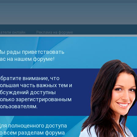
атели онлайн
Реклама на форуме
ы рады приветствовать
ас на нашем форуме!
at'.
братите внимание, что
ольшая часть важных тем и
бсуждений доступны
олько зарегистрированным
ользователям.
ля полноценного доступа
о всем разделам форума