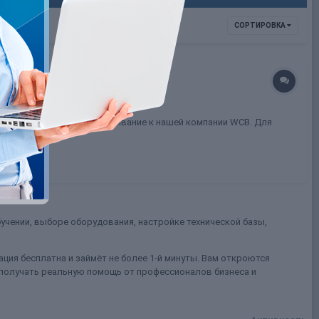
СОРТИРОВКА
аунт (Stripchat) на обслуживание к нашей компании WCB. Для
учении, выборе оборудования, настройке технической базы,
ция бесплатна и займёт не более 1-й минуты. Вам откроются
 получать реальную помощь от профессионалов бизнеса и