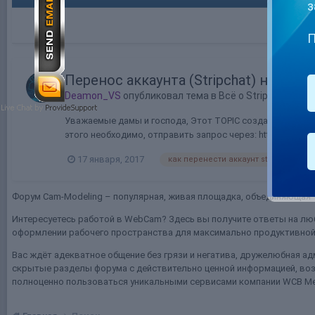
з
П
Перенос аккаунта (Stripchat) на об
Deamon_VS
опубликовал тема в
Всё о Stripchat
Уважаемые дамы и господа, Этот TOPIC создан для того,
этого необходимо, отправить запрос через: https://stripch
17 января, 2017
как перенести аккаунт stripchat к wc
Форум Cam-Modeling – популярная, живая площадка, объединяющая т
Интересуетесь работой в WebCam? Здесь вы получите ответы на люб
оформлении рабочего пространства для максимально продуктивной 
Вас ждёт адекватное общение без грязи и негатива, дружелюбная ад
скрытые разделы форума с действительно ценной информацией, воз
полноценно пользоваться уникальными сервисами компании WCB Me