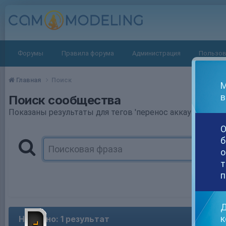
Форумы
Правила форума
Администрация
Пользов
Главная
Поиск
М
в
Поиск сообщества
Показаны результаты для тегов 'перенос аккаунта stripch
О
б
о
т
п
Д
к
Найдено: 1 результат