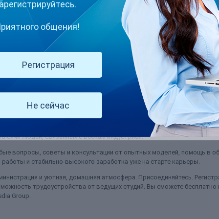
арегистрируйтесь.
риятного общения!
служивание к WCB
Регистрация
 чтобы дать информацию о том, как перенести свой индивидуальный акк
at.com/support либо напрямую на email: help@stripchat....
Не сейчас
(и ещё 3 )
b
перенос аккаунта и фолловеров на stripchat
ысячи людей, связанных с Вебкам индустрией.
ые вопросы, советы и консультации от опытных моделей, помощь в об
работы и стабильно-высокого заработка уже на старте карьеры.
министрация и уютная, домашняя атмосфера. Присоединяйтесь. Регистра
можность трудоустройства от ведущих студий. Вы сможете бесплатно
dia Group.