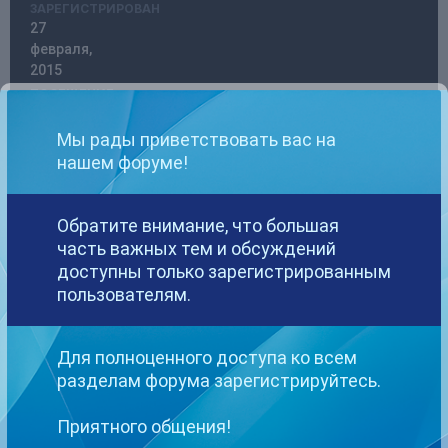
ЗАРЕГИСТРИРОВАН
27
февраля,
2015
ПОСЕЩЕНИЕ
30
августа,
Мы рады приветствовать вас на
2025
нашем форуме!
ПОБЕДИТЕЛЬ
ДНЕЙ
6
Обратите внимание, что большая
часть важных тем и обсуждений
доступны только зарегистрированным
пользователям.
Raffaelka стал победителем дня 27 мая 2025
Raffaelka имел наиболее популярный контент!
Для полноценного доступа ко всем
разделам форума зарегистрируйтесь.
2 Подписчика
Приятного общения!