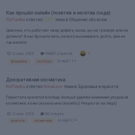
Как прошёл онлайн (позитив и негатив сюда)
Raffaelka
ответил
R2D2
тема в
Общение обо всём
Девочки, кто работает овер дофига часов, вы на трезвую или на
допинге? Я как бросила пить, не могу высиживать долго, уже не
так весело
1
12 мая, 2025
99887 ответов
(и ещё 1 )
флудилка
свобода
Декоративная косметика
Raffaelka
ответил
AnnaLove
тема в
Здоровье и красота
Перестала красится вообще, больше уделяю внимания уходовой
косметике, кожа сказала мне спасибо)) Результат на лицо)
12 мая, 2025
82 ответа
(и ещё 5 )
красота
косметика