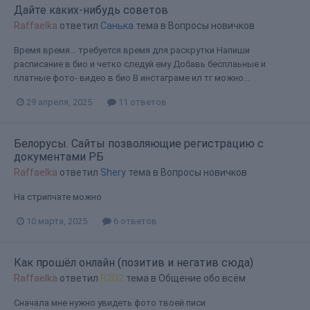
Дайте каких-нибудь советов
Raffaelka
ответил
Санька
тема в
Вопросы новичков
Время время… требуется время для раскрутки Напиши
расписание в био и четко следуй ему Добавь бесплаьные и
платные фото- видео в био В инстаграме ил тг можно...
29 апреля, 2025
11 ответов
Белорусы. Сайты позволяющие регистрацию с
документами РБ
Raffaelka
ответил
Shery
тема в
Вопросы новичков
На стрипчате можно
10 марта, 2025
6 ответов
Как прошёл онлайн (позитив и негатив сюда)
Raffaelka
ответил
R2D2
тема в
Общение обо всём
Сначала мне нужно увидеть фото твоей писи