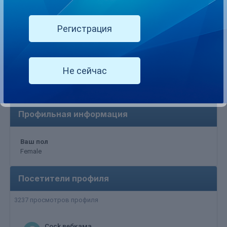
Регистрация
Информация о Raffaelka
Не сейчас
Профильная информация
Ваш пол
Female
Посетители профиля
3237 просмотров профиля
Cock вебкама