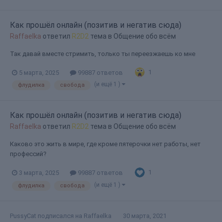
Как прошёл онлайн (позитив и негатив сюда)
Raffaelka
ответил
R2D2
тема в
Общение обо всём
Так давай вместе стримить, только ты переезжаешь ко мне
1
5 марта, 2025
99887 ответов
(и ещё 1 )
флудилка
свобода
Как прошёл онлайн (позитив и негатив сюда)
Raffaelka
ответил
R2D2
тема в
Общение обо всём
Каково это жить в мире, где кроме пятерочки нет работы, нет
профессий?
1
3 марта, 2025
99887 ответов
(и ещё 1 )
флудилка
свобода
PussyCat
подписался на
Raffaelka
30 марта, 2021