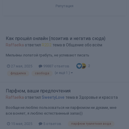
Репутация
Как прошёл онлайн (позитив и негатив сюда)
Raffaelka
ответил
R2D2
тема в
Общение обо всём
Мильёны лопатой гребуть, не успевают писать
2
27 мая, 2025
99887 ответов
(и ещё 1 )
флудилка
свобода
Парфюм, ваши предпочтения
Raffaelka
ответил
SweetyLove
тема в
Здоровье и красота
Вообще не люблю пользоваться ни парфюмом ни духами, мне
все воняет, я люблю естественный запах))
15 мая, 2025
5 ответов
парфюм туалетная вода