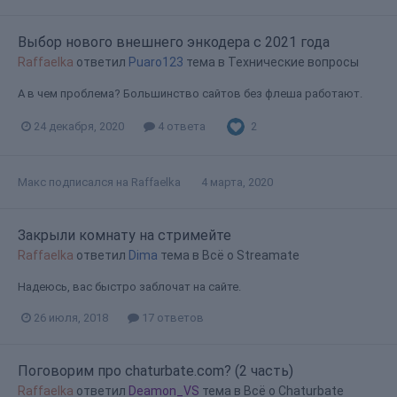
Выбор нового внешнего энкодера с 2021 года
Raffaelka
ответил
Puaro123
тема в
Технические вопросы
А в чем проблема? Большинство сайтов без флеша работают.
2
24 декабря, 2020
4 ответа
Макс
подписался на
Raffaelka
4 марта, 2020
Закрыли комнату на стримейте
Raffaelka
ответил
Dima
тема в
Всё о Streamate
Надеюсь, вас быстро заблочат на сайте.
26 июля, 2018
17 ответов
Поговорим про chaturbate.com? (2 часть)
Raffaelka
ответил
Deamon_VS
тема в
Всё о Chaturbate