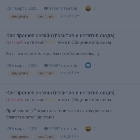
3
7 марта, 2025
99887 ответов
(и ещё 1 )
флудилка
свобода
Как прошёл онлайн (позитив и негатив сюда)
Raffaelka
ответил
R2D2
тема в
Общение обо всём
Вот захотелось мне разбавить обстановочку тут
1
6 марта, 2025
99887 ответов
(и ещё 1 )
флудилка
свобода
Как прошёл онлайн (позитив и негатив сюда)
Raffaelka
ответил
R2D2
тема в
Общение обо всём
Проблем нет) Посмотрев твои тик токи, хочу заняться
благотворительностью)
1
6 марта, 2025
99887 ответов
(и ещё 1 )
флудилка
свобода