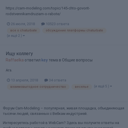
https://cam-modeling.com/topic/145-chto-govorit-
rodstvennikamdruziam-o-rabote/
26 июля, 2018
10523 ответа
все о chaturbate
обсуждение платформы chaturbate
(и ещё 2 )
Ищу коллегу
Raffaelka
ответил
key
тема в
Общие вопросы
Ага.
13 апреля, 2018
34 ответа
(и ещё 5 )
взаимовыгодное сотрудничество
веселье
Форум Cam-Modeling – популярная, живая площадка, объединяющая
тысячи людей, связанных с Вебкам индустрией.
Интересуетесь работой в WebCam? Здесь вы получите ответы на