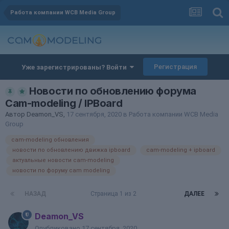
Работа компании WCB Media Group
Регистрация
Уже зарегистрированы? Войти
Новости по обновлению форума
Cam-modeling / IPBoard
Автор
Deamon_VS
,
17 сентября, 2020
в
Работа компании WCB Media
Group
cam-modeling обновления
новости по обновлению движка ipboard
cam-modeling + ipboard
актуальные новости cam-modeling
новости по форуму cam modeling
НАЗАД
Страница 1 из 2
ДАЛЕЕ
Deamon_VS
Опубликовано
17 сентября, 2020