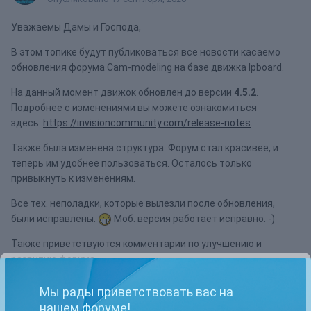
Уважаемы Дамы и Господа,
В этом топике будут публиковаться все новости касаемо
обновления форума Cam-modeling на базе движка Ipboard.
На данный момент движок обновлен до версии
4.5.2
.
Подробнее с изменениями вы можете ознакомиться
здесь:
https://invisioncommunity.com/release-notes
.
Также была изменена структура. Форум стал красивее, и
теперь им удобнее пользоваться. Осталось только
привыкнуть к изменениям.
Все тех. неполадки, которые вылезли после обновления,
были исправлены.
Моб. версия работает исправно. -)
Также приветствуются комментарии по улучшению и
развитию форума.
Всем спасибо за внимание!
Мы рады приветствовать вас на
нашем форуме!