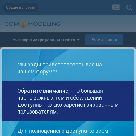
Общие вопросы
Регистрация
Уже зарегистрированы? Войти
Работа через внж Болгарии
Автор
Марсик
,
25 октября, 2025
в
Общие вопросы
Мы рады приветствовать вас на
нашем форуме!
Марсик
Опубликовано
25 октября, 2025
Обратите внимание, что большая
часть важных тем и обсуждений
Всем прекрасным людям привет! Я скоро еду в Болгарию
получать ВНЖ и я хочу на него создать онлифанс, те кто делал так
доступны только зарегистрированным
расскажите пожалуйста как платить налоги? Не было ли ситуаций
пользователям.
проверки вашего контента или что-то в этом роде? Там же
запрещено создание порно…..
Для полноценного доступа ко всем
Буду безумно благодарна