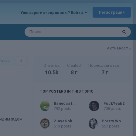
Регистрация
Уже зарегистрированы? Войти
Активность
счики
0
Ответов
Created
Последний ответ
10.5k
8 г
7 г
TOP POSTERS IN THIS TOPIC
Ванесса1212
FuckYeah2
792 posts
708 posts
 сидим ждем
ZlayaSobaka
Pretty Woman
613 posts
557 posts