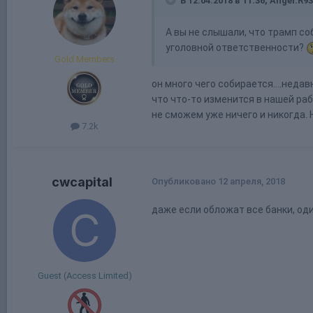
В 12.04.2018 в 11:36, Angel.R9
А вы не слышали, что трамп со
уголовной ответственности?
Gold Members
он много чего собирается....неда
что что-то изменится в нашей раб
не сможем уже ничего и никогда. 
7.2k
cwcapital
Опубликовано
12 апреля, 2018
даже если обложат все банки, од
Guest (Access Limited)