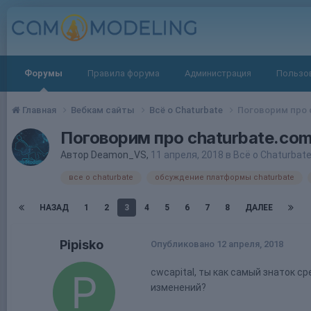
Форумы
Правила форума
Администрация
Пользо
Главная
Вебкам сайты
Всё о Chaturbate
Поговорим про c
Поговорим про chaturbate.com
Автор
Deamon_VS
,
11 апреля, 2018
в
Всё о Chaturbat
все о chaturbate
обсуждение платформы chaturbate
НАЗАД
1
2
3
4
5
6
7
8
ДАЛЕЕ
Pipisko
Опубликовано
12 апреля, 2018
cwcapital, ты как самый знаток 
изменений?