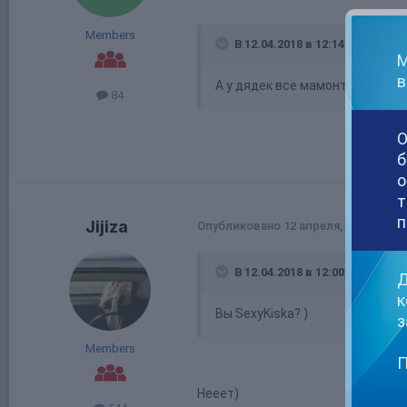
Members
В 12.04.2018 в 12:14, cwcapita
М
в
А у дядек все мамонты вымерл
84
О
б
о
т
п
Jijiza
Опубликовано
12 апреля, 2018
В 12.04.2018 в 12:00, Shady L
Д
к
Вы SexyKiska? )
з
Members
П
Нееет)