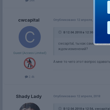
544
cwcapital
Опубликовано
12 апреля, 2018
В 12.04.2018 в 12:30, Pipisko 
cwcapital, ты как самый знато
ждем изменений?
Guest (Access Limited)
А мне то чего этот вопрос здавать
2.4k
Shady Lady
Опубликовано
12 апреля, 2018
В 12.04.2018 в 12:54, cwcapita