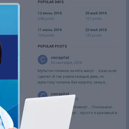
POPULAR DAYS
12 июнь 2018
20 май 2018
208 posts
137 posts
11 июнь 2018
23 май 2018
134 posts
132 posts
POPULAR POSTS
cwcapital
30 сентября, 2018
Мультон токенов за пять минут ... я вас всех
сделал. И так у меня каждый день, по
мультону токенов без напряга, сижу в...
cwcapital
7 октября, 2018
100.000 токенов за 10 минут.... Показывал
пальчик десять минут... просто я красивый и
очень классный...