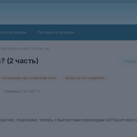
ватели онлайн
Реклама на форуме
haturbate.com? (2 часть)
? (2 часть)
Подпи
e
поговорим про chaturbate.com
вопросы по чатурбейт
Страница 3 из 421
среди нас, подскажи, теперь с выплатами переходим на Paxum или