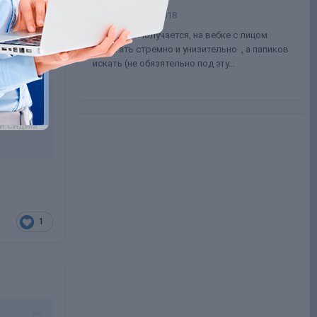
Natty
19 мая, 2018
to Kendall: Получается, на вебке с лицом
работать стремно и унизительно , а папиков
искать (не обязятельно под эту...
ли сидим
1