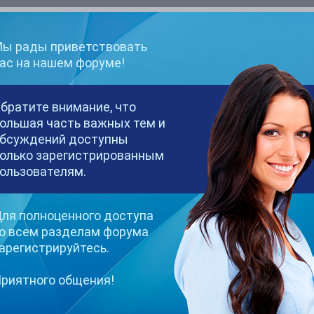
l сказал:
ы рады приветствовать
ас на нашем форуме!
и.
братите внимание, что
ольшая часть важных тем и
бсуждений доступны
олько зарегистрированным
ользователям.
ady сказал:
ля полноценного доступа
о всем разделам форума
арегистрируйтесь.
риятного общения!