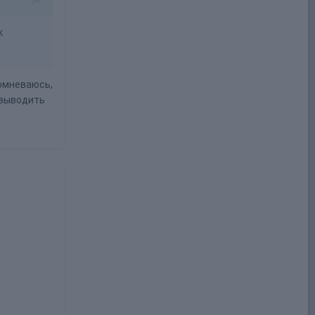
к
сомневаюсь,
 выводить