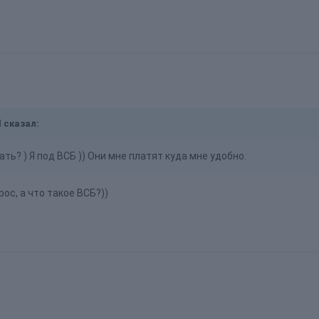
l сказал:
ать? ) Я под ВСБ )) Они мне платят куда мне удобно.
ос, а что такое ВСБ?))