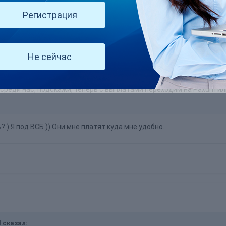
Регистрация
Не сейчас
сказал:
к среди нас, подскажи, теперь с выплатами переходим на Paxum и
? ) Я под ВСБ )) Они мне платят куда мне удобно.
l сказал: