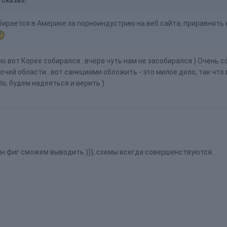
3 сказал:
бирается в Америке за порноиндустрию на веб сайта, приравнять 
вно вот Корее собирался...вчера чуть нам не засобирался ) Очень 
очей области...вот санкциями обложить - это милое дело, так что
Но, будем надеяться и верить )
ин фиг сможем выводить ))), схемы всегда совершенствуются.