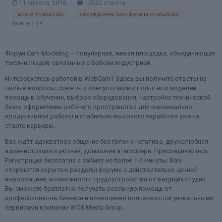
11 апреля, 2018
10523 ответа
"IPBoard", на котором установлен форум. Спасибо за внимание!
все о chaturbate
обсуждение платформы chaturbate
(и ещё 2 )
Форум Cam-Modeling – популярная, живая площадка, объединяющая
тысячи людей, связанных с Вебкам индустрией.
Интересуетесь работой в WebCam? Здесь вы получите ответы на
любые вопросы, советы и консультации от опытных моделей,
помощь в обучении, выборе оборудования, настройке технической
базы, оформлении рабочего пространства для максимально
продуктивной работы и стабильно-высокого заработка уже на
старте карьеры.
Вас ждёт адекватное общение без грязи и негатива, дружелюбная
администрация и уютная, домашняя атмосфера. Присоединяйтесь.
Регистрация бесплатна и займёт не более 1-й минуты. Вам
откроются скрытые разделы форума с действительно ценной
информацией, возможность трудоустройства от ведущих студий.
Вы сможете бесплатно получать реальную помощь от
профессионалов бизнеса и полноценно пользоваться уникальными
сервисами компании WCB Media Group.