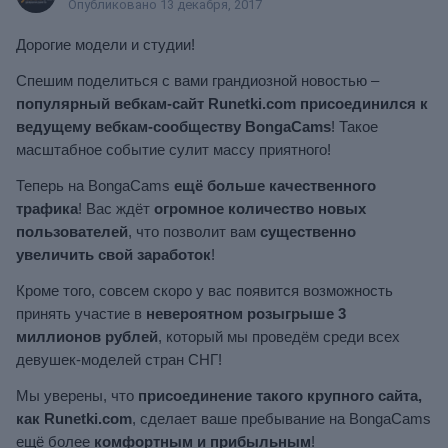
Опубликовано
13 декабря, 2017
Дорогие модели и студии!
Спешим поделиться с вами грандиозной новостью –
популярный вебкам-сайт Runetki.com присоединился к
ведущему вебкам-сообществу BongaCams
! Такое
масштабное событие сулит массу приятного!
Теперь на BongaCams
ещё больше качественного
трафика
! Вас ждёт
огромное количество новых
пользователей
, что позволит вам
существенно
увеличить свой заработок
!
Кроме того, совсем скоро у вас появится возможность
принять участие в
невероятном розыгрыше 3
миллионов рублей
, который мы проведём среди всех
девушек-моделей стран СНГ!
Мы уверены, что
присоединение такого крупного сайта,
как Runetki.com
, сделает ваше пребывание на BongaCams
ещё более
комфортным и прибыльным
!