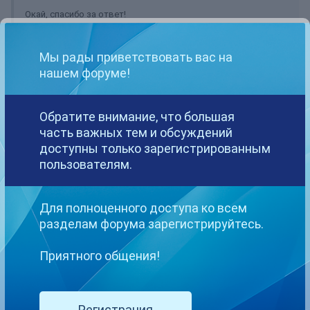
Окай, спасибо за ответ!
Мы рады приветствовать вас на
Девочки, отпишитесь о своих заработках, если не трудно!
нашем форуме!
Я бы сказала в 3х словах - рунетки свое изжили
Обратите внимание, что большая
часть важных тем и обсуждений
доступны только зарегистрированным
Deamon_VS
пользователям.
Опубликовано
6 октября, 2017
Даша Куприна
Для полноценного доступа ко всем
разделам форума зарегистрируйтесь.
Есть модели, которые зарабатывают достаточно хорошо на
рунетках. Если бы изжил проект, то его закрыли и не тратили бы
средства в воздух.
Приятного общения!
1
Регистрация