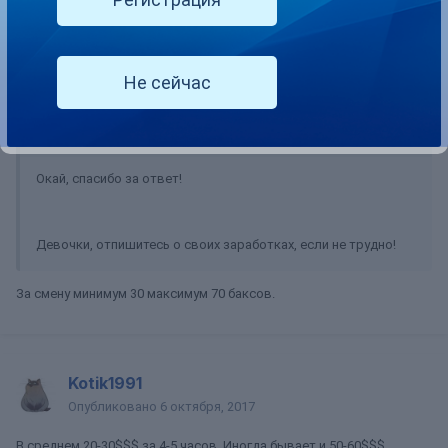
blanka
Не сейчас
Опубликовано
6 октября, 2017
В 05.10.2017 в 08:20, роксолана сказал:
Окай, спасибо за ответ!
Девочки, отпишитесь о своих заработках, если не трудно!
За смену минимум 30 максимум 70 баксов.
Kotik1991
Опубликовано
6 октября, 2017
В среднем 20-30$$$ за 4-5 часов. Иногда бывает и 50-60$$$,