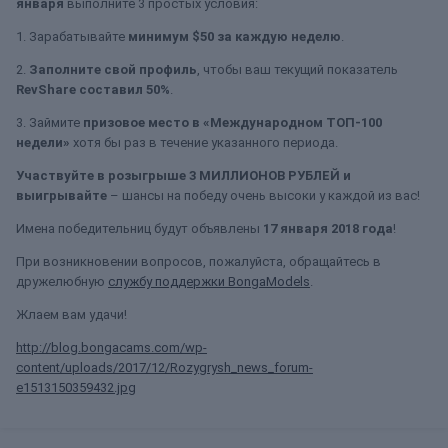
января
выполните 3 простых условия:
1. Зарабатывайте
минимум $50 за каждую неделю
.
2.
Заполните свой профиль
, чтобы ваш текущий показатель
RevShare составил 50%
.
3. Займите
призовое место в «Международном ТОП-100
недели»
хотя бы раз в течение указанного периода.
Участвуйте в розыгрыше 3 МИЛЛИОНОВ РУБЛЕЙ и
выигрывайте
– шансы на победу очень высоки у каждой из вас!
Имена победительниц будут объявлены
17 января 2018 года
!
При возникновении вопросов, пожалуйста, обращайтесь в
дружелюбную
службу поддержки BongaModels
.
Жлаем вам удачи!
http://blog.bongacams.com/wp-
content/uploads/2017/12/Rozygrysh_news_forum-
e1513150359432.jpg