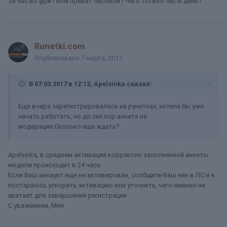
За час во фри? Или приват часовой? Чего только час в день?
Runetki.com
Опубликовано
7 марта, 2017
В 07.03.2017 в 12:12, Apelsinka сказал:
Еще вчера зарегистрировалась на рунетках, хотела бы уже
начать работать, но до сих пор анкета на
модерации.Сколько еще ждать?
Apelsinka, в среднем активация корректно заполненной анкеты
модели происходит в 24 часа.
Если Ваш аккаунт еще не активирован, сообщите Ваш ник в ЛС и я
постараюсь ускорить активацию или уточнить, чего именно не
хватает для завершения регистрации
С уважением, Мия