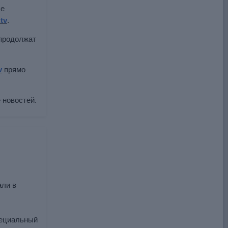
се
.tv
.
 продолжат
v
прямо
 новостей.
али в
пециальный