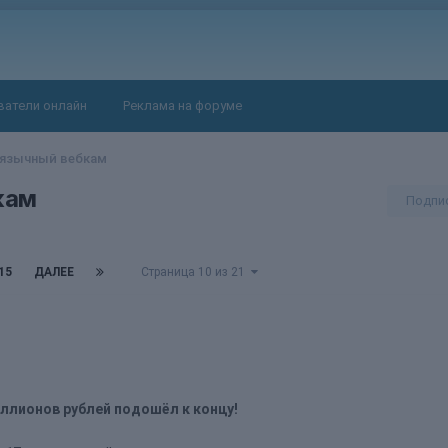
ватели онлайн
Реклама на форуме
оязычный вебкам
кам
Подпи
15
ДАЛЕЕ
Страница 10 из 21
ллионов рублей подошёл к концу!