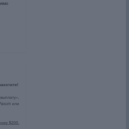
рямо
захотите!
 выплату»,
 Paxum или
енее $200.