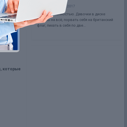
Lisko
21 марта, 2017
Согласна полностью. Девочки в диске
готовы на всё, порвать себя на британский
флаг, пихать в себя по две...
, которые