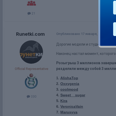
21
Runetki.com
Опубликовано
17 января, 2018
Дорогие модели и студии!
Наконец настал момент, которого
Розыгрыш 3 миллионов заверш
разделили между собой 3 милли
Official Representative
1.
AlishaTop
2.
Oxxygenia
3.
coolmood
4.
Sweet__sugar
330
5.
Kira
6.
VeronicaVain
7.
Marusyya