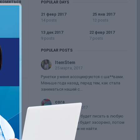
комиться
POPULAR DAYS
 шанс
21 февр 2017
25 янв 2017
14 posts
12 posts
13 дек 2017
22 февр 2017
9 posts
7 posts
POPULAR POSTS
ItemStem
25 марта, 2017
Рунетки у меня ассоциируются с ша**вами.
Меньше года назад, перед тем, как стала
заниматься нашей с...
cora
22 февраля, 2017
Lilia13, если каждый будет писать в любую
тему не по делу, все будет засорено, потом
нужной информации не найти.