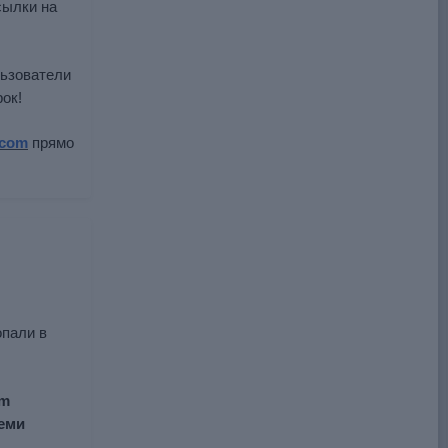
сылки на
льзователи
ок!
.com
прямо
опали в
om
семи