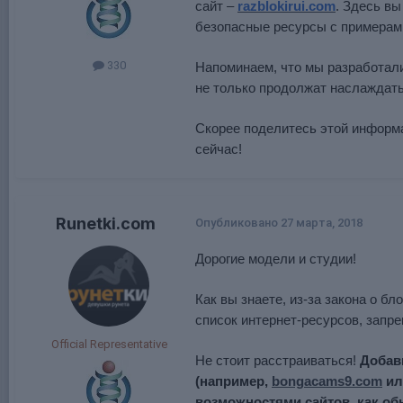
сайт –
razblokirui.com
. Здесь вы
безопасные ресурсы с примерам
330
Напоминаем, что мы разработал
не только продолжат наслаждать
Скорее поделитесь этой информа
сейчас!
Runetki.com
Опубликовано
27 марта, 2018
Дорогие модели и студии!
Как вы знаете, из-за закона о б
список интернет-ресурсов, запр
Official Representative
Не стоит расстраиваться!
Добав
(например,
bongacams9.com
и
возможностями сайтов, как об