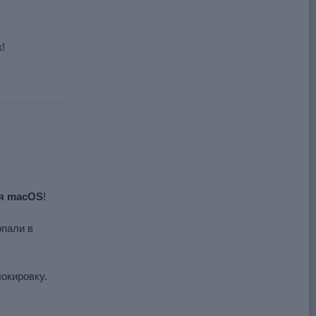
!
ля macOS
!
опали в
окировку.