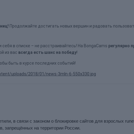
ниц!
Продолжайте достигать новых вершин и радовать пользоват
и себя в списке – не расстраивайтесь! На BongaCams
регулярно 
дой из вас
всегда есть шанс на победу
!
обы быть в курсе последних событий!
ntent/uploads/2018/01/news-3mln-6-550x330.jpg
етили, в связи с законом о блокировке сайтов для взрослых rune
ов, запрещённых на территории России.