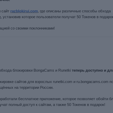
и сайт
razblokirui.com
, где описаны различные способы обхода
е
, установив которое пользователи получат 50 Токенов в подарок
ацией со своими поклонниками!
обхода блокировки BongaCams и Runetki
теперь доступно и д
локировке сайтов для взрослых runetki.com и ru.bongacams.com п
ещённых на территории России.
зработали бесплатное приложение, которое позволяет обойти бл
учат полный доступ к сайтам, а также 50 Токенов в подарок!