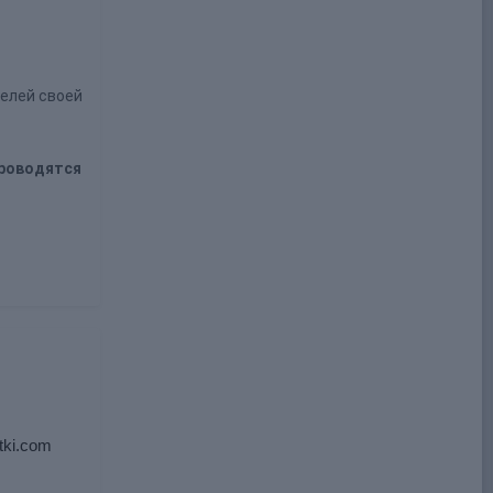
елей своей
проводятся
tki.com