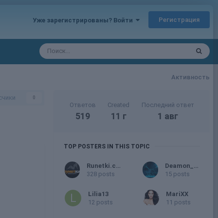
Регистрация
Уже зарегистрированы? Войти
Активность
счики
0
Ответов
Created
Последний ответ
519
11 г
1 авг
TOP POSTERS IN THIS TOPIC
Runetki.com
Deamon_VS
328 posts
15 posts
Lilia13
MariXX
12 posts
11 posts