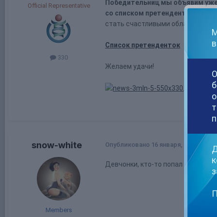
Победительниц мы объявим уже
Official Representative
со списком претенденток на по
стать счастливыми обладательни
М
в
Список претенденток
330
Желаем удачи!
О
б
о
т
п
snow-white
Опубликовано
16 января, 2018
Д
к
Девчонки, кто-то попал в список 
з
П
Members