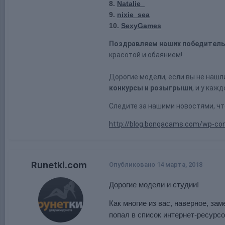
8.
Natalie_
9.
nixie_sea
10.
SexyGames
Поздравляем наших победитель
красотой и обаянием!
Дорогие модели, если вы не нашл
конкурсы и розыгрыши
, и у каж
Следите за нашими новостями, чт
http://blog.bongacams.com/wp-co
Runetki.com
Опубликовано
14 марта, 2018
Дорогие модели и студии!
Как многие из вас, наверное, зам
попал в список интернет-ресурс