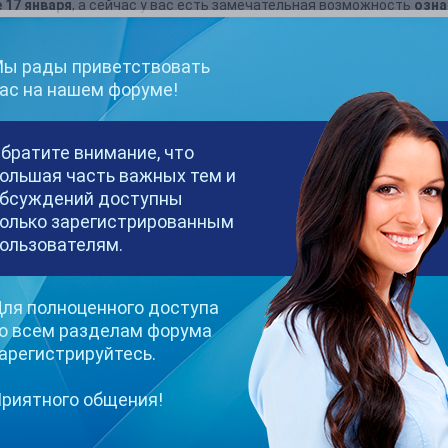
 17 января
, а сейчас у вас есть замечательная возможность
озна
беду
– моделей, которые выполнили все условия конкурса и имеют
цами 300 000 рублей!
ы рады приветствовать
ас на нашем форуме!
братите внимание, что
ольшая часть важных тем и
бсуждений доступны
олько зарегистрированным
ользователям.
ля полноценного доступа
о всем разделам форума
претенденток?)
арегистрируйтесь.
риятного общения!