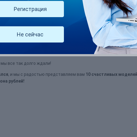
Регистрация
Не сейчас
 мы все так долго ждали!
ился
, и мы с радостью представляем вам
10 счастливых моделей
она рублей!