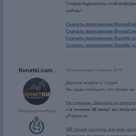
Скорее поделитесь этой информа
сейчас!
Скачать приложение BongaCa
Скачать приложение BongaCa
Скачать приложение Runetki 
Скачать приложение Runetki 
Runetki.com
Опубликовано
9 апреля, 2018
Дорогие модели и студии!
Мы рады сообщить, что теперь в
На странице «Выплаты по запросу
и
в течение 30 минут вы получи
Official Representative
ePayments.
NB! Опция доступна для всех част
Закажите выплату и получите с