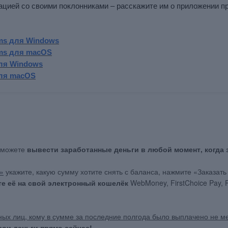
цией со своими поклонниками – расскажите им о приложении п
ms для Windows
ms для macOS
для Windows
для macOS
ы можете
вывести заработанные деньги в любой момент, когда 
»
укажите, какую сумму хотите снять с баланса, нажмите «Заказать
те её на свой электронный кошелёк
WebMoney, FirstChoice Pay,
ных лиц, кому в сумме за последние полгода было выплачено не м
вои деньги прямо сейчас!