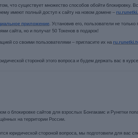
том, что существует множество способов обойти блокировку. В
нему имеют полный доступ к сайту на новом домене –
ru.runetki
циальное приложение
. Установив его, пользователи не только
и сайта, но и получат 50 Токенов в подарок!
цией со своими пользователями – пригласите их на
ru.runetki.t
идической стороной этого вопроса и будем держать вас в курсе
оном о блокировке сайтов для взрослых Бонгакамс и Рунетки поп
ещённых на территории России.
тся юридической стороной вопроса, мы подготовили для вас с