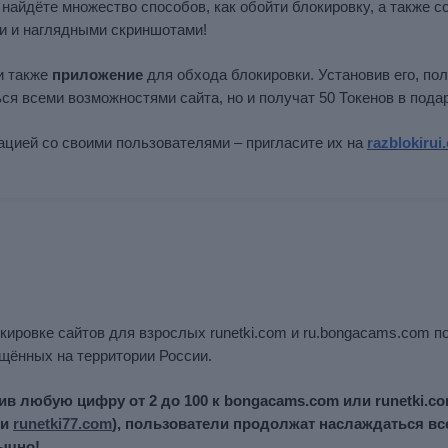
 найдёте множество способов, как обойти блокировку, а также с
и и наглядными скриншотами!
и также
приложение
для обхода блокировки. Установив его, по
ся всеми возможностями сайта, но и получат 50 Токенов в подар
цией со своими пользователями – пригласите их на
razblokirui
локировке сайтов для взрослых runetki.com и ru.bongacams.com п
ещённых на территории России.
ив любую цифру от 2 до 100 к bongacams.com или runetki.c
ли
runetki77.com
), пользователи продолжат наслаждаться в
ычно!