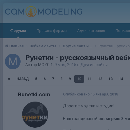
Форумы
Правила форума
Администрация
Пользо
Главная
Вебкам сайты
Другие сайты...
Рунетки - русск
Рунетки - русскоязычный веб
Автор
MOZG 1
,
9 мая, 2015
в
Другие сайты...
НАЗАД
5
6
7
8
9
10
11
12
13
14
Runetki.com
Опубликовано
15 января, 2018
Дорогие модели и студии!
Наш грандиозный
розыгрыш 3 ми