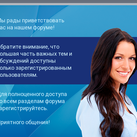
)
ы рады приветствовать
ас на нашем форуме!
братите внимание, что
ольшая часть важных тем и
бсуждений доступны
олько зарегистрированным
ользователям.
и мне очень. Очень добрые всегда объяснят Ответят на вопросы.
бо вам большое! Рекомендую всем!
ля полноценного доступа
о всем разделам форума
арегистрируйтесь.
риятного общения!