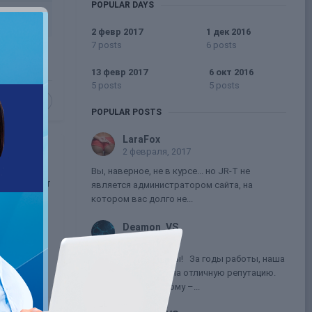
POPULAR DAYS
2 февр 2017
1 дек 2016
7 posts
6 posts
13 февр 2017
6 окт 2016
5 posts
5 posts
1
POPULAR POSTS
LaraFox
2 февраля, 2017
Вы, наверное, не в курсе... но JR-T не
 И процент
является администратором сайта, на
котором вас долго не...
Deamon_VS
19 мая, 2016
Уважаемые клиенты! За годы работы, наша
компания заслужила отличную репутацию.
Главная причина тому –...