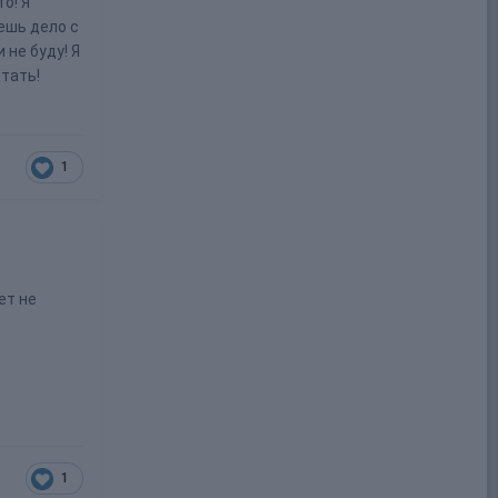
о! Я
ешь дело с
не буду! Я
тать!
1
ет не
1