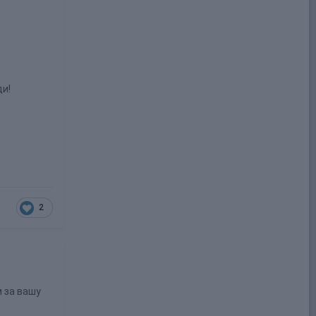
ди!
2
 за вашу