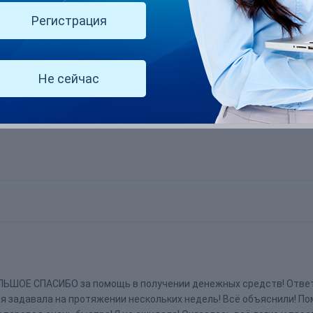
Регистрация
Не сейчас
вывели тестовые 200$ c масс пея за 5 минут на карту сбера и вс
как я все прошло легко и понятно)))
ЛЬШОЕ СПАСИБО за помощь в получении денежных средств! Отве
 я задавала на протяжении нескольких недель! Всё объяснили! По