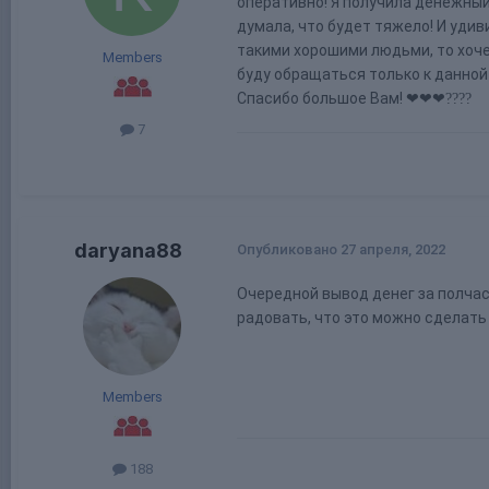
оперативно! Я получила денежный 
думала, что будет тяжело! И уди
такими хорошими людьми, то хоче
Members
буду обращаться только к данной
Спасибо большое Вам! ❤❤❤
?
?
?
?
7
daryana88
Опубликовано
27 апреля, 2022
Очередной вывод денег за полчас
радовать, что это можно сделать 
Members
188