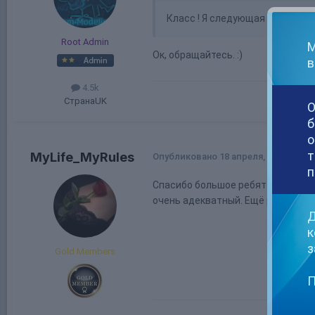
Класс ! Я следующая на вывод
:
Root Admin
М
Ок, обращайтесь.
:)
в
4.5k
Страна
UK
О
б
о
т
MyLife_MyRules
Опубликовано
18 апреля, 2022
п
Спасибо большое ребятам! Помогл
очень адекватный. Ещё раз спаси
Д
к
з
Gold Members
П