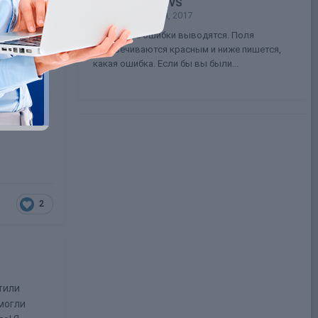
Deamon_VS
1
12 января, 2017
Mary95 Все ошибки выводятся. Поля
подсвечиваются красным и ниже пишется,
какая ошибка. Если бы вы были...
е подробно
2
тили
могли