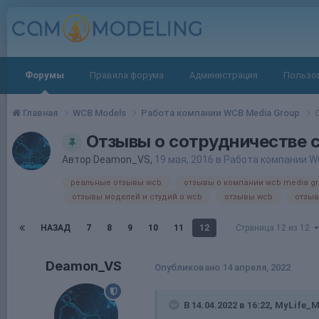
Форумы
Правила форума
Администрация
Пользо
Главная
WCB Models
Работа компании WCB Media Group
Отзывы о сотрудничестве
Автор
Deamon_VS
,
19 мая, 2016
в
Работа компании W
реальные отзывы wcb
отзывы о компании wcb media g
отзывы моделей и студий о wcb
отзывы wcb
отзыв
НАЗАД
7
8
9
10
11
12
Страница 12 из 12
Deamon_VS
Опубликовано
14 апреля, 2022
В 14.04.2022 в 16:22,
MyLife_M