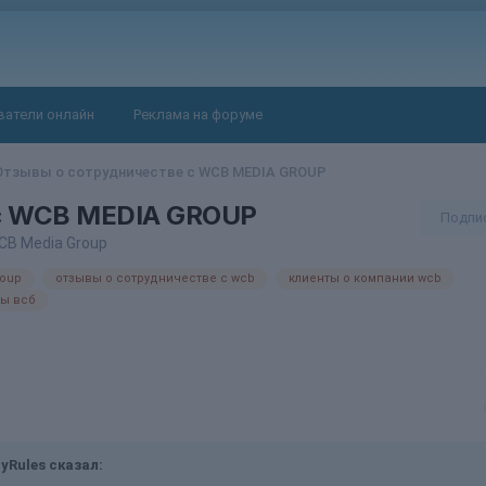
ватели онлайн
Реклама на форуме
Отзывы о сотрудничестве с WCB MEDIA GROUP
 с WCB MEDIA GROUP
Подпи
CB Media Group
roup
отзывы о сотрудничестве с wcb
клиенты о компании wcb
ы всб
yRules
сказал: