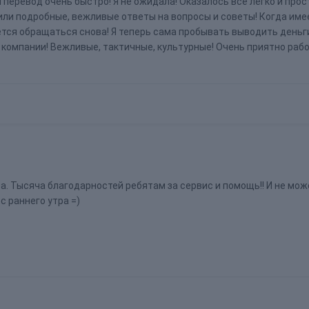
перевод очень быстро! Я не ожидала! Оказалось всё легко и прост
вили подробные, вежливые ответы на вопросы и советы! Когда име
тся обращаться снова! Я теперь сама пробывать выводить деньги 
 компании! Вежливые, тактичные, культурные! Очень приятно рабо
а. Тысяча благодарностей ребятам за сервис и помощь!! И не мож
с раннего утра =)