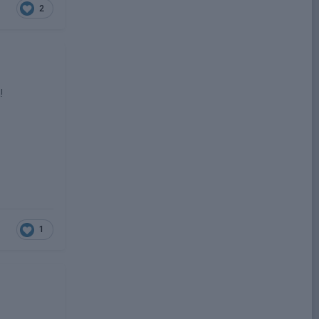
2
!
1