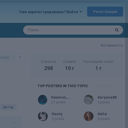
Регистрация
Уже зарегистрированы? Войти
Активность
счики
0
Ответов
Created
Последний ответ
298
10 г
1 г
TOP POSTERS IN THIS TOPIC
Deamon_VS
daryana88
21 posts
5 posts
Автор
Nasty
delta
3 posts
3 posts