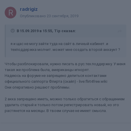
radrigiz
Опубликовано
23 сентября, 2019
В 15.09.2019 в 15:55,
Tip
сказал:
я и щас не могу зайти туда на сайт в личный кабинет. и
техподдержка молчит. может мне создать второй аккаунт ?
Чтобы разблокировали, нужно писать в рус.тех.поддержку. У меня
такая же проблема была, американцы игнорят.
Надеюсь на форуме не запрещено делиться контактами
официального саппорта Флирта (скайп) - live:flirt4free.wiki
Они оперативно решают проблемы.
2 акка запрещено иметь, можно только обратиться с обращением
удалить старый и только потом регистрировать новый, но это
растянется на месяцы. В твоем случае не имеет смысла.