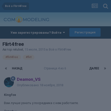
Всё о Flirt4Free
Регистрация
Уже зарегистрированы? Войти
Flirt4free
Автор
retulxel
,
15 июля, 2015
в
Всё о Flirt4Free
#flirt4free
#flirt
НАЗАД
Страница 4 из 6
ДАЛЕЕ
Deamon_VS
Опубликовано
18 ноября, 2018
Kingfox
Вам лучше узнать у посредника с кем работаете.