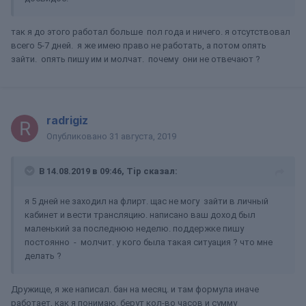
так я до этого работал больше пол года и ничего. я отсутствовал
всего 5-7 дней. я же имею право не работать, а потом опять
зайти. опять пишу им и молчат. почему они не отвечают ?
radrigiz
Опубликовано
31 августа, 2019
В 14.08.2019 в 09:46,
Tip
сказал:
я 5 дней не заходил на флирт. щас не могу зайти в личный
кабинет и вести трансляцию. написано ваш доход был
маленький за последнюю неделю. поддержке пишу
постоянно - молчит. у кого была такая ситуация ? что мне
делать ?
Дружище, я же написал. бан на месяц. и там формула иначе
работает, как я понимаю. берут кол-во часов и сумму