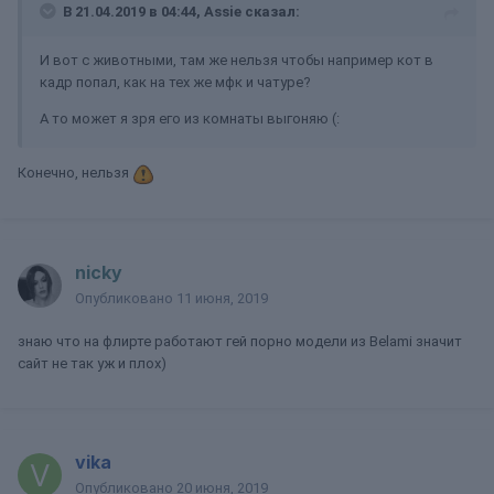
В 21.04.2019 в 04:44,
Assie
сказал:
И вот с животными, там же нельзя чтобы например кот в
кадр попал, как на тех же мфк и чатуре?
А то может я зря его из комнаты выгоняю (:
Конечно, нельзя
nicky
Опубликовано
11 июня, 2019
знаю что на флирте работают гей порно модели из Belami значит
сайт не так уж и плох)
vika
Опубликовано
20 июня, 2019