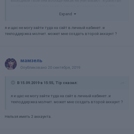
выходные твои они вообще никак не учитывают. я работал
вообще как-то 2 дня за весь месяц, и сделал только 500
кредитов. бана не было. их это устроило.
Expand
я и щас не могу зайти туда на сайт в личный кабинет. и
техподдержка молчит. может мне создать второй аккаунт ?
мамзель
Опубликовано
20 сентября, 2019
В 15.09.2019 в 15:55,
Tip
сказал:
я и щас не могу зайти туда на сайт в личный кабинет. и
техподдержка молчит. может мне создать второй аккаунт ?
Нельзя иметь 2 аккаунта.