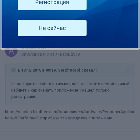
Опубликовано
18 декабря, 2018
Регистрация
зашел щас на сайт и он изменился. как войти в свой личный
кабинет ? как скачать приложение ? нашёл только регистрацию
Не сейчас
alinawork
Опубликовано
31 января, 2019
В 18.12.2018 в 09:19,
SerzhKorol
сказал:
зашел щас на сайт и он изменился. как войти в свой личный
кабинет ? как скачать приложение ? нашёл только
регистрацию
https://studios.flirt4free.com/broadcasters/software/PerformerApplica
tion/VSPerformerSetupV5.exe это вроде как приложение