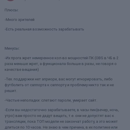
Плюсы:
-Много зрителей
-Есть реальная возможность зарабатывать
Минусы:
-Их прога жрет немеренное кол-во мощностей ПК (OBS в ЧБ в 2
раза меньше жрет, а функционала больше в разы, не говоря о
качестве вещания)
-Тех. поддержки нет априори, вас могут игнорировать, либо
футболить от саппорта к саппорту и проблему никто так и не
решит.
-Частые неполадки: слетают пароли, умирает сайт.
-Если вы недостаточно зарабатываете, в часы пик(вечер, ночь,
утро) вам просто не дадут вещать, т.е. они не допустят вас к
трансляции, пока ТОП модели не закончат работу, а это может
длиться по 10 часов. Не знаю в чем причина, в их политике или