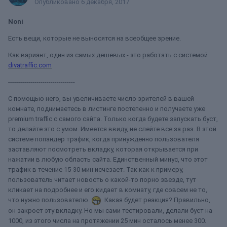
Опубликовано
6 декабря, 2017
Noni
Есть вещи, которые не выносятся на всеобщее зрение.
Как вариант, один из самых дешевых - это работать с системой
divatraffic.com
---------------------------------
С помощью него, вы увеличиваете число зрителей в вашей
комнате, поднимаетесь в листинге постепенно и получаете уже
premium traffic с самого сайта. Только когда будете запускать буст,
то делайте это с умом. Имеется ввиду, не слейте все за раз. В этой
системе попандер трафик, когда принужденно пользователя
заставляют посмотреть вкладку, которая открывается при
нажатии в любую область сайта. Единственный минус, что этот
трафик в течение 15-30 мин исчезает. Так как к примеру,
пользователь читает новость о какой-то порно звезде, тут
кликает на подробнее и его кидает в комнату, где совсем не то,
что нужно пользователю.
Какая будет реакция? Правильно,
он закроет эту вкладку. Но мы сами тестировали, делали буст на
1000, из этого числа на протяжении 25 мин осталось менее 300.