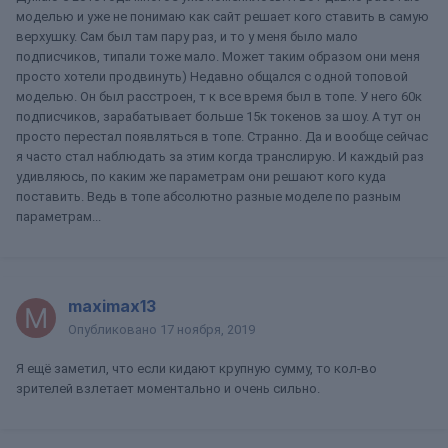
моделью и уже не понимаю как сайт решает кого ставить в самую
верхушку. Сам был там пару раз, и то у меня было мало
подписчиков, типали тоже мало. Может таким образом они меня
просто хотели продвинуть) Недавно общался с одной топовой
моделью. Он был расстроен, т к все время был в топе. У него 60к
подписчиков, зарабатывает больше 15к токенов за шоу. А тут он
просто перестал появляться в топе. Странно. Да и вообще сейчас
я часто стал наблюдать за этим когда транслирую. И каждый раз
удивляюсь, по каким же параметрам они решают кого куда
поставить. Ведь в топе абсолютно разные моделе по разным
параметрам...
maximax13
Опубликовано
17 ноября, 2019
Я ещё заметил, что если кидают крупную сумму, то кол-во
зрителей взлетает моментально и очень сильно.