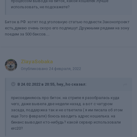
процессом вывода на биток, какой кошелек лучше
использовать, не подскажете?
Биток в РФ хотят под уголовную статью подвести.Законопроект
есть,думаю очень скоро его подпишут.Дружными рядами на зону
поедем за 500 баксов....
ZlayaSobaka
Опубликовано
24 февраля, 2022
В 24.02.2022 в 20:55,
hey_ho
сказал:
присоединяюсь про биток. на стрипе я разобралась куда
чего, даже вывела две недели назад. а вот с чатуром
засада, поддержка так и не ответила ( я им писала об этом
еще 7ого февраля) боюсь вводить адрес кошелька. на
бинанс выводил кто-нибудь? какой сервер использовали
erc20?