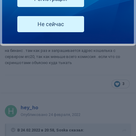
Опубликовано
24 февраля, 2022
В 24.02.2022 в 21:03,
ZlayaSobaka
сказал:
Не сейчас
а со стрипа куда выводите?
на бинанс . там как раз и запрашивается адрес кошелька с
сервером erc20, так как меньше всего комиссия . если что со
скриншотами объясню куда тыкать
3
hey_ho
Опубликовано
24 февраля, 2022
В 24.02.2022 в 20:58,
Soska
сказал: