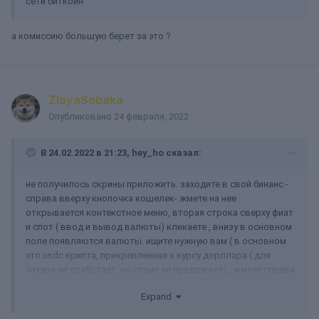
сети биткоин
а комиссию большую берет за это ?
ZlayaSobaka
Опубликовано
24 февраля, 2022
В 24.02.2022 в 21:23,
hey_ho
сказал:
не получилось скрины приложить. заходите в свой бинанс -
справа вверху кнопочка кошелек- жмете на нее
открывается контекстное меню, вторая строка сверху фиат
и спот ( ввод и вывод валюты) кликаете , внизу в основном
поле появляются валюты. ищите нужную вам ( в основном
это usdc крипта, прикрепленная к курсу дорллара ( для
чатура не сработает, но стрип ее предлагает) , жмете справа
в строке валюты ввод, открывается новое окно, выбираете
Expand
сеть eth (erc20) ,дает вам адрес, этот адрес вставляете на
стрипчат.