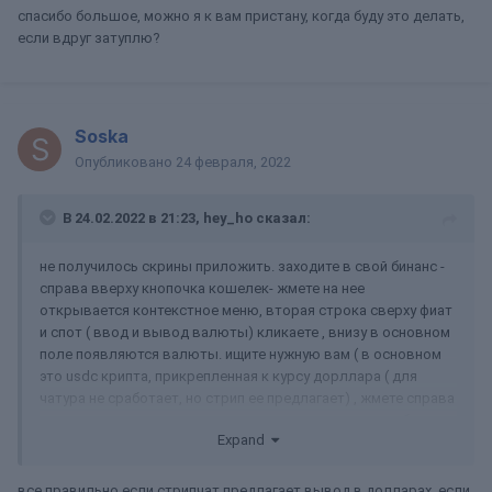
спасибо большое, можно я к вам пристану, когда буду это делать,
если вдруг затуплю?
Soska
Опубликовано
24 февраля, 2022
В 24.02.2022 в 21:23,
hey_ho
сказал:
не получилось скрины приложить. заходите в свой бинанс -
справа вверху кнопочка кошелек- жмете на нее
открывается контекстное меню, вторая строка сверху фиат
и спот ( ввод и вывод валюты) кликаете , внизу в основном
поле появляются валюты. ищите нужную вам ( в основном
это usdc крипта, прикрепленная к курсу дорллара ( для
чатура не сработает, но стрип ее предлагает) , жмете справа
в строке валюты ввод, открывается новое окно, выбираете
Expand
сеть eth (erc20) ,дает вам адрес, этот адрес вставляете на
стрипчат.
все правильно если стрипчат предлагает вывод в долларах, если