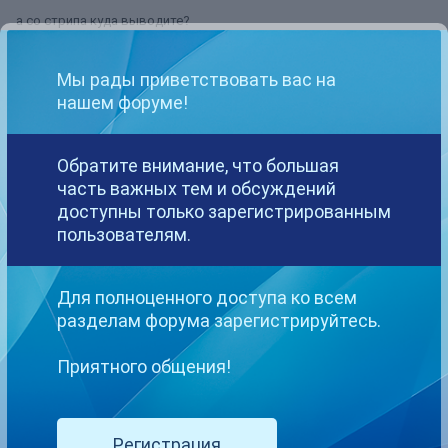
а со стрипа куда выводите?
Мы рады приветствовать вас на
нашем форуме!
ZlayaSobaka
Опубликовано
24 февраля, 2022
Обратите внимание, что большая
В 24.02.2022 в 21:02,
Eva62
сказал:
часть важных тем и обсуждений
доступны только зарегистрированным
Биток в РФ хотят под уголовную статью
пользователям.
подвести.Законопроект есть,думаю очень скоро его
подпишут.Дружными рядами на зону поедем за 500 баксов....
Для полноценного доступа ко всем
ну пока что это только проект, пока не вступил в силу можно
разделам форума зарегистрируйтесь.
пользоваться....хотя бы как временная мера, а там, может и
наладится все....
Приятного общения!
Регистрация
hey_ho