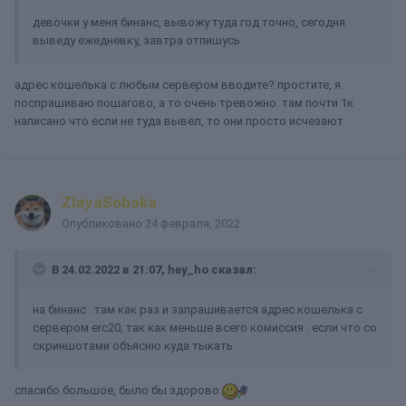
девочки у меня бинанс, вывожу туда год точно, сегодня
выведу ежедневку, завтра отпишусь
адрес кошелька с любым сервером вводите? простите, я
поспрашиваю пошагово, а то очень тревожно. там почти 1к
написано что если не туда вывел, то они просто исчезают
ZlayaSobaka
Опубликовано
24 февраля, 2022
В 24.02.2022 в 21:07,
hey_ho
сказал:
на бинанс . там как раз и запрашивается адрес кошелька с
сервером erc20, так как меньше всего комиссия . если что со
скриншотами объясню куда тыкать
спасибо большое, было бы здорово