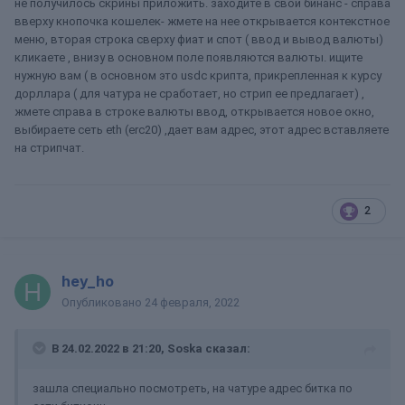
не получилось скрины приложить. заходите в свой бинанс - справа
вверху кнопочка кошелек- жмете на нее открывается контекстное
меню, вторая строка сверху фиат и спот ( ввод и вывод валюты)
кликаете , внизу в основном поле появляются валюты. ищите
нужную вам ( в основном это usdc крипта, прикрепленная к курсу
дорллара ( для чатура не сработает, но стрип ее предлагает) ,
жмете справа в строке валюты ввод, открывается новое окно,
выбираете сеть eth (erc20) ,дает вам адрес, этот адрес вставляете
на стрипчат.
2
hey_ho
Опубликовано
24 февраля, 2022
В 24.02.2022 в 21:20,
Soska
сказал:
зашла специально посмотреть, на чатуре адрес битка по