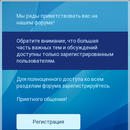
В 20.02.2017 в 11:55, JR-T сказал:
Мы рады приветствовать вас на
gatsby
нашем форуме!
Регистрация уже давно закрыта и пропускают каким-то
образом выборочно. А парней, там и в помине нет. Но выбор
пола (Male) существует.
Обратите внимание, что большая
часть важных тем и обсуждений
доступны только зарегистрированным
пользователям.
давно это было
некоторых пропускают
Для полноценного доступа ко всем
регил девушку
разделам форума зарегистрируйтесь.
Приятного общения!
Kamor
Опубликовано
23 марта, 2017
Регистрация
Доброго времени суток. Я наверно снова не по адресу, но кто