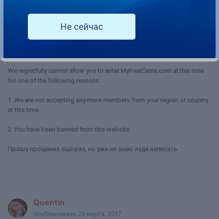
может сказать мне как просто зарегиться на myfreecams.com? Не
модель, а просто пользователь, что бы была возможность
общаться с моделью. Я уже ху.... много времени пытаюсь понять
Не сейчас
что не так.
Когда я пытаюсь зарегистрироваться, мне пишется это:
We regretfully cannot allow you to enter MyFreeCams.com at this time
for one of the following reasons:
1. We are not accepting any more members from your region or country
at this time.
2. You have been banned from this website.
Прошу прощения ещё раз, но уже не знаю куда написать.
Quentin
Опубликовано
23 марта, 2017