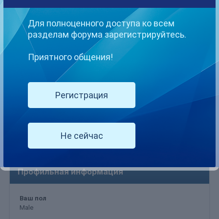
ЗАРЕГИСТРИРОВАН
12
Для полноценного доступа ко всем
августа,
разделам форума зарегистрируйтесь.
2022
ПОСЕЩЕНИЕ
19
Приятного общения!
августа,
2022
Регистрация
Информация о andandrms
Не сейчас
Профильная информация
Ваш пол
Male