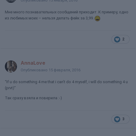
Опубликовано
15 января, 2016
Мне много познавательных сообщений приходит. К примеру, одно
из любимых моих – нельзя делать фейк за 3,99.
2
AnnaLove
Опубликовано
15 февраля, 2016
“If u do something 4 me that i can’t do 4 myself, i will do something 4 u
(prvt)”
Так сразу взяла и поверила :-)
3