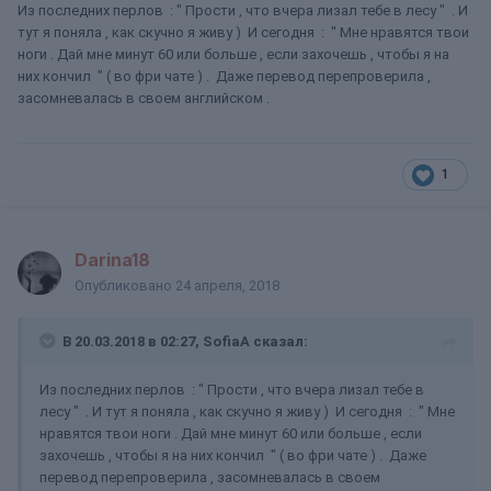
Из последних перлов : " Прости , что вчера лизал тебе в лесу " . И
тут я поняла , как скучно я живу ) И сегодня : " Мне нравятся твои
ноги . Дай мне минут 60 или больше , если захочешь , чтобы я на
них кончил " ( во фри чате ) . Даже перевод перепроверила ,
засомневалась в своем английском .
1
Darina18
Опубликовано
24 апреля, 2018
В 20.03.2018 в 02:27, SofiaA сказал:
Из последних перлов : " Прости , что вчера лизал тебе в
лесу " . И тут я поняла , как скучно я живу ) И сегодня : " Мне
нравятся твои ноги . Дай мне минут 60 или больше , если
захочешь , чтобы я на них кончил " ( во фри чате ) . Даже
перевод перепроверила , засомневалась в своем