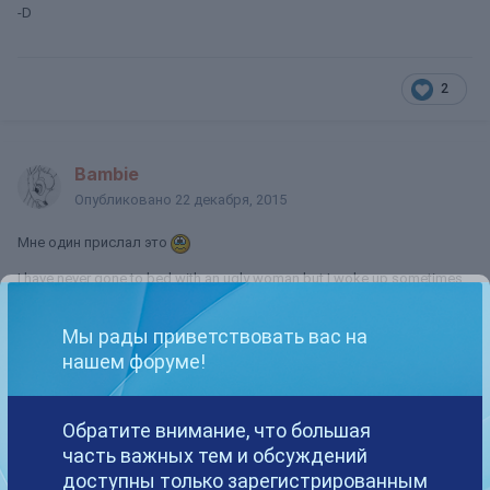
-D
2
Bambie
Опубликовано
22 декабря, 2015
Мне один прислал это
I have never gone to bed with an ugly woman but I woke up sometimes
with her.
Мы рады приветствовать вас на
нашем форуме!
Джанета
Опубликовано
22 декабря, 2015
Обратите внимание, что большая
часть важных тем и обсуждений
Мемы и на почту пишут? И там достают? Трындец…
доступны только зарегистрированным