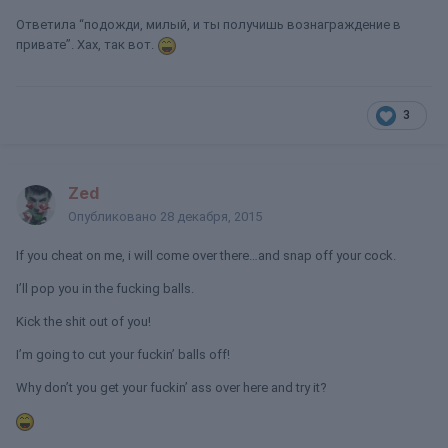
Ответила “подожди, милый, и ты получишь вознаграждение в
привате”. Хах, так вот.
3
Zed
Опубликовано
28 декабря, 2015
If you cheat on me, i will come over there…and snap off your cock.
I’ll pop you in the fucking balls.
Kick the shit out of you!
I’m going to cut your fuckin’ balls off!
Why don’t you get your fuckin’ ass over here and try it?