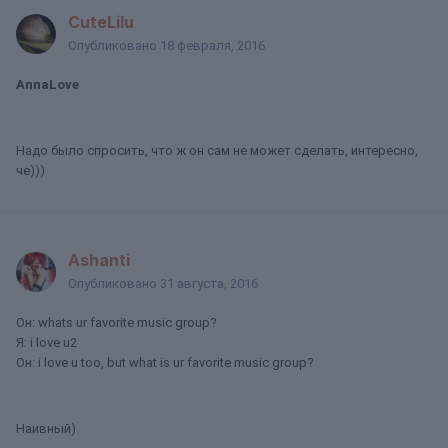
CuteLilu
Опубликовано
18 февраля, 2016
AnnaLove
Надо было спросить, что ж он сам не может сделать, интересно,
че)))
Ashanti
Опубликовано
31 августа, 2016
Он: whats ur favorite music group?
Я: i love u2
Он: i love u too, but what is ur favorite music group?
Наивный)