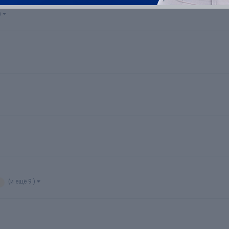
)
(и ещё 9 )