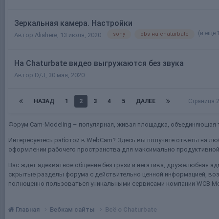
Зеркальная камера. Настройки
(и ещё 
sony
obs на chaturbate
Автор
Aliahere
,
13 июля, 2020
На Chaturbate видео выгружаются без звука
Автор
D/J
,
30 мая, 2020
НАЗАД
1
2
3
4
5
ДАЛЕЕ
Страница 
Форум Cam-Modeling – популярная, живая площадка, объединяющая т
Интересуетесь работой в WebCam? Здесь вы получите ответы на люб
оформлении рабочего пространства для максимально продуктивной 
Вас ждёт адекватное общение без грязи и негатива, дружелюбная ад
скрытые разделы форума с действительно ценной информацией, воз
полноценно пользоваться уникальными сервисами компании WCB Me
Главная
Вебкам сайты
Всё о Chaturbate