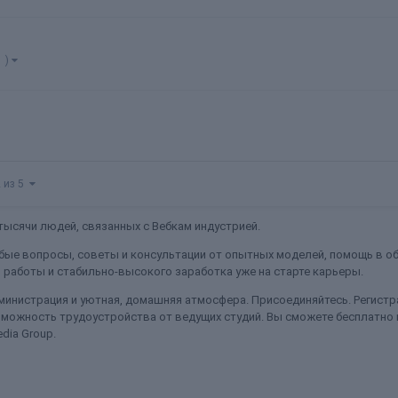
1 )
2 из 5
ысячи людей, связанных с Вебкам индустрией.
ые вопросы, советы и консультации от опытных моделей, помощь в об
работы и стабильно-высокого заработка уже на старте карьеры.
министрация и уютная, домашняя атмосфера. Присоединяйтесь. Регистра
можность трудоустройства от ведущих студий. Вы сможете бесплатно
dia Group.