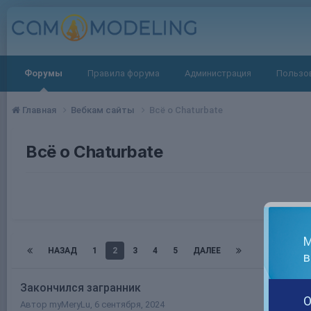
Форумы
Правила форума
Администрация
Пользо
Главная
Вебкам сайты
Всё о Chaturbate
Всё о Chaturbate
М
НАЗАД
1
2
3
4
5
ДАЛЕЕ
Страница 
в
Закончился загранник
О
Автор
myMeryLu
,
6 сентября, 2024