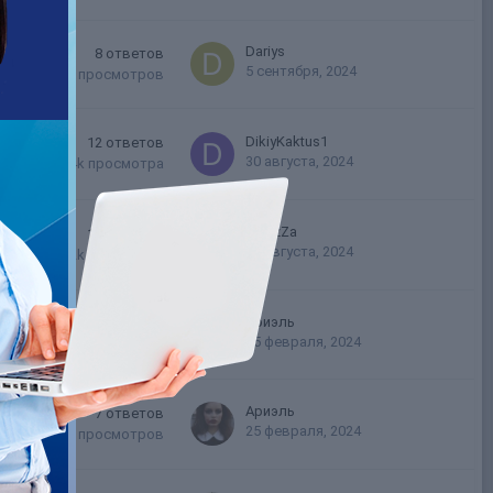
Dariys
8
ответов
5 сентября, 2024
7.6k
просмотров
DikiyKaktus1
12
ответов
30 августа, 2024
7.4k
просмотра
DoZzZa
12
ответов
26 августа, 2024
12.2k
просмотра
Ариэль
56
ответов
25 февраля, 2024
39.5k
просмотров
Ариэль
7
ответов
25 февраля, 2024
8.3k
просмотров