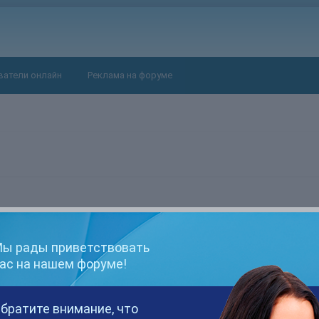
ватели онлайн
Реклама на форуме
ы рады приветствовать
2 из 5
ас на нашем форуме!
братите внимание, что