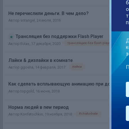
б
о
Не перечислили деньги. В чем дело?
т
Автор
sntangel
,
24 июля, 2016
п
Трансляция без поддержки Flash Player
Д
трансляция без flash player
тран
Автор
Eulas
,
17 декабря, 2020
к
з
Лайки & дизлайки в комнате
П
лайки
Автор
ggosha
,
14 февраля, 2017
Как сделать всплывающую анимацию при донате?
Автор
topgold
,
16 июня, 2018
Норма людей в new период
#chaturbate
Автор
Konfetochkin
,
19 ноября, 2018