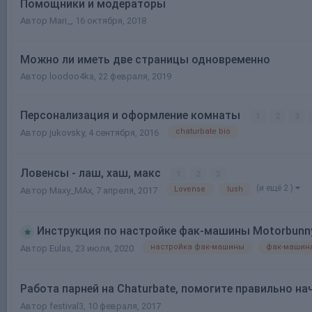
Помощники и модераторы
Автор
Mari_
,
16 октября, 2018
Можно ли иметь две страницы одновременно
Автор
loodoo4ka
,
22 февраля, 2019
Персонализация и оформление комнаты
1
2
3
chaturbate bio
Автор
jukovsky
,
4 сентября, 2016
Ловенсы - лаш, хаш, макс
1
2
3
(и ещё 2 )
Lovense
lush
Автор
Maxy_MAx
,
7 апреля, 2017
Инструкция по настройке фак-машины Motorbunn
настройка фак-машины
фак-машин
Автор
Eulas
,
23 июля, 2020
Работа парней на Chaturbate, помогите правильно н
Автор
festival3
,
10 февраля, 2017