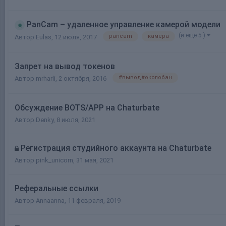
PanCam – удаленное управление камерой модели
(и ещё 5 )
pancam
камера
Автор
Eulas
,
12 июля, 2017
Запрет на вывод токенов
#вывод#околобан
Автор
mrharli
,
2 октября, 2016
Обсуждение BOTS/APP на Chaturbate
Автор
Denky
,
8 июля, 2021
Регистрация студийного аккаунта на Chaturbate
Автор
pink_unicorn
,
31 мая, 2021
Реферальные ссылки
Автор
Annaanna
,
11 февраля, 2019