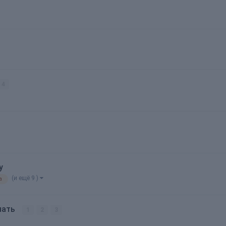
4
y
(и ещё 9 )
а
ачать
1
2
3