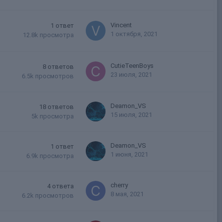
Vincent
1
ответ
1 октября, 2021
12.8k
просмотра
CutieTeenBoys
8
ответов
23 июля, 2021
6.5k
просмотров
Deamon_VS
18
ответов
15 июля, 2021
5k
просмотра
Deamon_VS
1
ответ
1 июня, 2021
6.9k
просмотра
cherry
4
ответа
8 мая, 2021
6.2k
просмотров