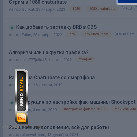
Стрим в 1080 chaturbate
(и ещё 3 
1080
1080 chaturbate
Автор
Surikat
,
29 января, 2023
Как добавить заставку BRB в OBS
(и ещё 3 )
brb
brb chaturbate
Автор
Eulas
,
28 ноября, 2022
Алгоритм или накрутка трафика?
трафик
Автор
julia777julia45
,
1 июля, 2022
Работа на Chaturbate со смартфона
Автор
Jelka
,
16 января, 2019
Инструкция по настройке фак-машины Shockspot
настройка фак-машины
фак-машина
Автор
Eulas
,
3 июля, 2020
Расширения, дополнения, всё для работы
Автор
alicewabcam
,
13 декабря, 2021