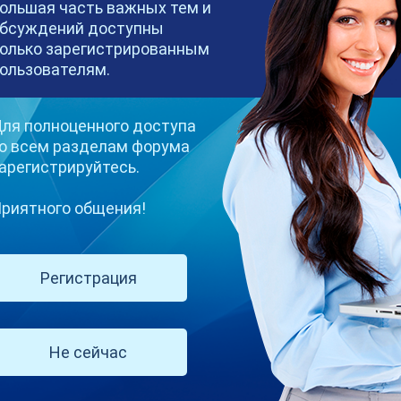
ольшая часть важных тем и
бсуждений доступны
олько зарегистрированным
ользователям.
ля полноценного доступа
(и ещё 4 )
сляция flash player
о всем разделам форума
арегистрируйтесь.
риятного общения!
1
2
3
Регистрация
Не сейчас