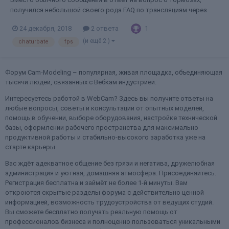
получился небольшой своего рода FAQ по трансляциям через
Flash. Вроде бы такого ещё нет в списке тем. Низкий FPS, когда
1
24 декабря, 2018
2 ответа
счетчик кадров в левом нижнем углу желтый, или и того хуже,
красный. Почему? Чаще всего причина тому это слабая...
(и ещё 2 )
chaturbate
fps
Форум Cam-Modeling – популярная, живая площадка, объединяющая
тысячи людей, связанных с Вебкам индустрией.
Интересуетесь работой в WebCam? Здесь вы получите ответы на
любые вопросы, советы и консультации от опытных моделей,
помощь в обучении, выборе оборудования, настройке технической
базы, оформлении рабочего пространства для максимально
продуктивной работы и стабильно-высокого заработка уже на
старте карьеры.
Вас ждёт адекватное общение без грязи и негатива, дружелюбная
администрация и уютная, домашняя атмосфера. Присоединяйтесь.
Регистрация бесплатна и займёт не более 1-й минуты. Вам
откроются скрытые разделы форума с действительно ценной
информацией, возможность трудоустройства от ведущих студий.
Вы сможете бесплатно получать реальную помощь от
профессионалов бизнеса и полноценно пользоваться уникальными