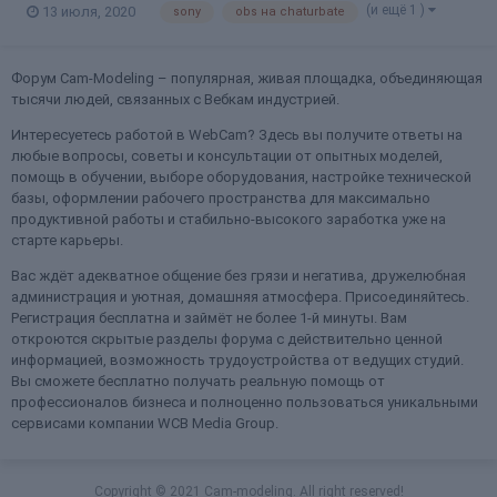
(и ещё 1 )
13 июля, 2020
sony
obs на chaturbate
обычной вебки нет вообще. Можете помочь? т е у меня на
мониторе при стриме выглядит отлично, если открыть как
пользователь...
Форум Cam-Modeling – популярная, живая площадка, объединяющая
тысячи людей, связанных с Вебкам индустрией.
Интересуетесь работой в WebCam? Здесь вы получите ответы на
любые вопросы, советы и консультации от опытных моделей,
помощь в обучении, выборе оборудования, настройке технической
базы, оформлении рабочего пространства для максимально
продуктивной работы и стабильно-высокого заработка уже на
старте карьеры.
Вас ждёт адекватное общение без грязи и негатива, дружелюбная
администрация и уютная, домашняя атмосфера. Присоединяйтесь.
Регистрация бесплатна и займёт не более 1-й минуты. Вам
откроются скрытые разделы форума с действительно ценной
информацией, возможность трудоустройства от ведущих студий.
Вы сможете бесплатно получать реальную помощь от
профессионалов бизнеса и полноценно пользоваться уникальными
сервисами компании WCB Media Group.
Copyright © 2021 Cam-modeling. All right reserved!