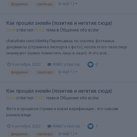
(и ещё 1 )
флудилка
свобода
Как прошёл онлайн (позитив и негатив сюда)
Devil
ответил
R2D2
тема в
Общение обо всём
chaturbate.com/identity Переходишь по ссылке, фоткаешь
документы (страничка паспорта с фото), после этого твое лицо
сканируют (нужно поместить лицо в овал). И это всё...
2
9 октября, 2022
99887 ответов
(и ещё 1 )
флудилка
свобода
Как прошёл онлайн (позитив и негатив сюда)
Devil
ответил
R2D2
тема в
Общение обо всём
Фото в процессе стрима и новая верификация - это совсем
разные вещи.
1
9 октября, 2022
99887 ответов
(и ещё 1 )
флудилка
свобода