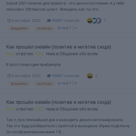
порой 200 токенов для привата - это целое состояние. А у тебя
спокойно 100 баксов шлют. Женщина, как ты это...
7
6 октября, 2022
99887 ответов
(и ещё 1 )
флудилка
свобода
Как прошёл онлайн (позитив и негатив сюда)
Devil
ответил
R2D2
тема в
Общение обо всём
В простонародии прибухнула
3
6 октября, 2022
99887 ответов
(и ещё 1 )
флудилка
свобода
Как прошёл онлайн (позитив и негатив сюда)
Devil
ответил
R2D2
тема в
Общение обо всём
Так-с, ну в ближайшие дни я выводить деньги не планировала.
Так что буду разбираться с криптой в выходные. Мужа подключу.
Он сообразительнее меня ? В...