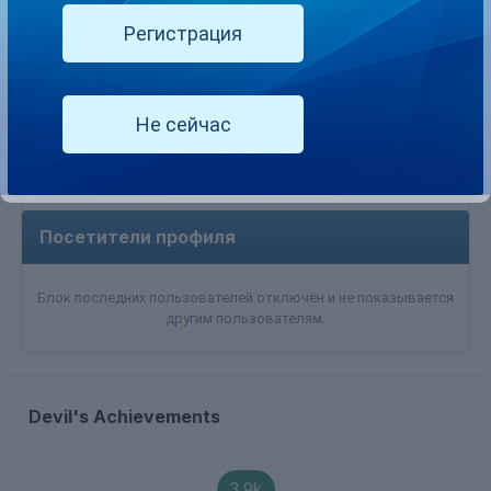
Регистрация
Профильная информация
Не сейчас
Ваш пол
Female
Посетители профиля
Блок последних пользователей отключён и не показывается
другим пользователям.
Devil's Achievements
3.9k