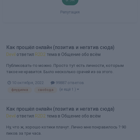
Репутация
Как прошёл онлайн (позитив и негатив сюда)
Devil
ответил
R2D2
тема в
Общение обо всём
Публиковать-то можно. Просто тут есть личности, которым
такое не нравится. Было несколько срачей из-за этого.
10 октября, 2022
99887 ответов
(и ещё 1 )
флудилка
свобода
Как прошёл онлайн (позитив и негатив сюда)
Devil
ответил
R2D2
тема в
Общение обо всём
Ну, что ж, хорошо котики плачут. Лично мне понравилось ? 90
пиков за три часа.