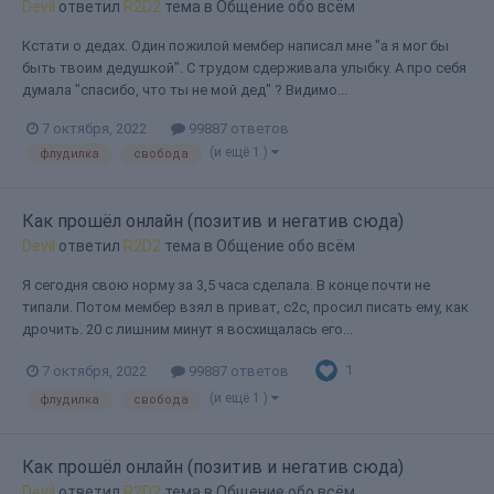
Devil
ответил
R2D2
тема в
Общение обо всём
Кстати о дедах. Один пожилой мембер написал мне "а я мог бы
быть твоим дедушкой". С трудом сдерживала улыбку. А про себя
думала "спасибо, что ты не мой дед" ? Видимо...
7 октября, 2022
99887 ответов
(и ещё 1 )
флудилка
свобода
Как прошёл онлайн (позитив и негатив сюда)
Devil
ответил
R2D2
тема в
Общение обо всём
Я сегодня свою норму за 3,5 часа сделала. В конце почти не
типали. Потом мембер взял в приват, с2с, просил писать ему, как
дрочить. 20 с лишним минут я восхищалась его...
1
7 октября, 2022
99887 ответов
(и ещё 1 )
флудилка
свобода
Как прошёл онлайн (позитив и негатив сюда)
Devil
ответил
R2D2
тема в
Общение обо всём