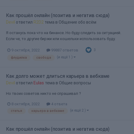
Как прошёл онлайн (позитив и негатив сюда)
Devil
ответил
R2D2
тема в
Общение обо всём
Я останусь пока что на бинансе. Но буду следить за ситуацией.
Если че, то другие биржи или кошельки использовать буду.
3
9 октября, 2022
99887 ответов
(и ещё 1 )
флудилка
свобода
Как долго может длиться карьера в вебкаме
Devil
ответил
Eulas
тема в
Общие вопросы
Но твоих советов никто не спрашивал ?
8 октября, 2022
4 ответа
(и ещё 2 )
статья
карьера в вебкаме
Как прошёл онлайн (позитив и негатив сюда)