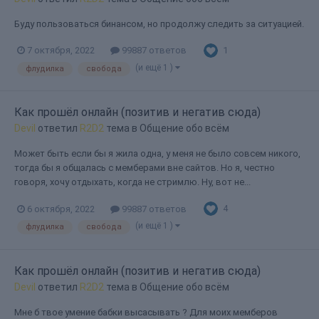
Буду пользоваться бинансом, но продолжу следить за ситуацией.
1
7 октября, 2022
99887 ответов
(и ещё 1 )
флудилка
свобода
Как прошёл онлайн (позитив и негатив сюда)
Devil
ответил
R2D2
тема в
Общение обо всём
Может быть если бы я жила одна, у меня не было совсем никого,
тогда бы я общалась с мемберами вне сайтов. Но я, честно
говоря, хочу отдыхать, когда не стримлю. Ну, вот не...
4
6 октября, 2022
99887 ответов
(и ещё 1 )
флудилка
свобода
Как прошёл онлайн (позитив и негатив сюда)
Devil
ответил
R2D2
тема в
Общение обо всём
Мне б твое умение бабки высасывать ? Для моих мемберов