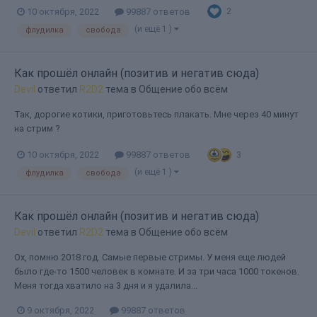
2
10 октября, 2022
99887 ответов
(и ещё 1 )
флудилка
свобода
Как прошёл онлайн (позитив и негатив сюда)
Devil
ответил
R2D2
тема в
Общение обо всём
Так, дорогие котики, приготовьтесь плакать. Мне через 40 минут
на стрим ?
3
10 октября, 2022
99887 ответов
(и ещё 1 )
флудилка
свобода
Как прошёл онлайн (позитив и негатив сюда)
Devil
ответил
R2D2
тема в
Общение обо всём
Ох, помню 2018 год. Самые первые стримы. У меня еще людей
было где-то 1500 человек в комнате. И за три часа 1000 токенов.
Меня тогда хватило на 3 дня и я удалила...
9 октября, 2022
99887 ответов