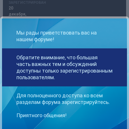
ЗАРЕГИСТРИРОВАН
20
декабря,
2018
ПОСЕЩЕНИЕ
Мы рады приветствовать вас на
12
октября,
нашем форуме!
2022
ПОБЕДИТЕЛЬ
ДНЕЙ
Обратите внимание, что большая
104
часть важных тем и обсуждений
доступны только зарегистрированным
пользователям.
Devil стал победителем дня 19 марта 2025
Devil имел наиболее популярный контент!
Для полноценного доступа ко всем
разделам форума зарегистрируйтесь.
Информация о Devil
Приятного общения!