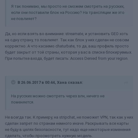
Я так понимаю, мы просто не сможем смотреть на русских,
если они поставили блок на Россию? На трансляции же это
не повлияет?
Да, но если взять во внимание: streamate, и установить GEO хоть
на одну страну, то повлияет. Так как блок у них сделан не совсем
корректно. А что касаемо chaturbate, то да, ваш профиль просто
будет закрыт от той страны, которая у вас в списке блокируемых.
При попытке входа, будет писать: Access Denied from your region.
В 26.06.2017 в 00:44, Хана сказал:
На русских можно смотреть через впн, ничего не
поменяется.
Не всегда так. К примеру, на stripchat, не поможет VPN, так как у них
сделан запрет по странам немного иначе. Раскрывать все карты
не буду в целях безопасности, тут надо еще некоторые изменения
сделать, чтобы просмотреть нужную модель.