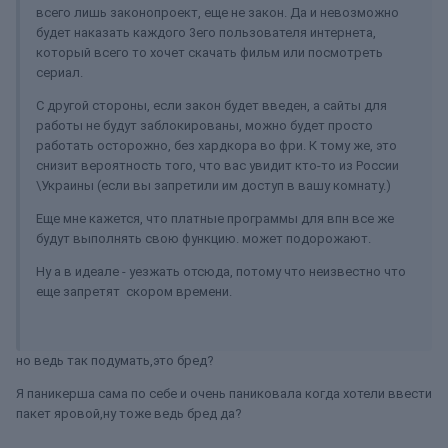
всего лишь законопроект, еще не закон. Да и невозможно
будет наказать каждого 3его пользователя интернета,
который всего то хочет скачать фильм или посмотреть
сериал.
С другой стороны, если закон будет введен, а сайты для
работы не будут заблокированы, можно будет просто
работать осторожно, без хардкора во фри. К тому же, это
снизит вероятность того, что вас увидит кто-то из России
\Украины (если вы запретили им доступ в вашу комнату.)
Еще мне кажется, что платные программы для впн все же
будут выполнять свою функцию. может подорожают.
Ну а в идеале - уезжать отсюда, потому что неизвестно что
еще запретят скором времени.
но ведь так подумать,это бред?
Я паникерша сама по себе и очень паниковала когда хотели ввести
пакет яровой,ну тоже ведь бред да?