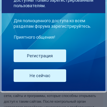
доступны только зарегистрированным
пользователям.
Подобное нарушение карается административным
штрафом в размере 5000 руб. для граждан, 50 000 руб. -
для должностных лиц и от 500 000 до 700 000 руб. - для
Для полноценного доступа ко всем
компаний. Такие же штрафы предлагается взимать за
разделам форума зарегистрируйтесь.
выдачу по запросам пользователей ссылок на
Приятного общения!
запрещенные информационные ресурсы.
Регистрация
В Госдуму внесен законопроект, делающий
нелегальными большинство способов обхода
блокировок в интернете. Текст законопроекта
опубликован в базе Госдумы.
Не сейчас
Согласно внесенному сегодня законопроекту Роскомнадзор
должен вести реестр запрещенных ресурсов и выявлять
сети, сайты и программы, которые способны открывать
доступ к таким сайтам. После контрольный орган