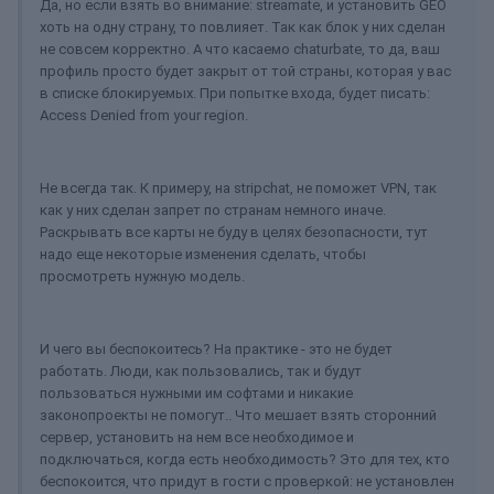
Да, но если взять во внимание: streamate, и установить GEO
хоть на одну страну, то повлияет. Так как блок у них сделан
не совсем корректно. А что касаемо chaturbate, то да, ваш
профиль просто будет закрыт от той страны, которая у вас
в списке блокируемых. При попытке входа, будет писать:
Access Denied from your region.
Не всегда так. К примеру, на stripchat, не поможет VPN, так
как у них сделан запрет по странам немного иначе.
Раскрывать все карты не буду в целях безопасности, тут
надо еще некоторые изменения сделать, чтобы
просмотреть нужную модель.
И чего вы беспокоитесь? На практике - это не будет
работать. Люди, как пользовались, так и будут
пользоваться нужными им софтами и никакие
законопроекты не помогут.. Что мешает взять сторонний
сервер, установить на нем все необходимое и
подключаться, когда есть необходимость? Это для тех, кто
беспокоится, что придут в гости с проверкой: не установлен