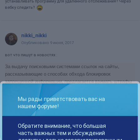
устанавливать программу для удаленного отслеживания? Через
вебку следить?
nikki_nikki
Опубликовано
9 июня, 2017
вот что пишут в новостях :
За выдачу поисковыми системами ссылок на сайты,
рассказывающие о способах обхода блокировок
запрещенной информации, предлагается взимать штрафы
в размере до 700 000 руб. Об этом говорится в
законопроекте, внесенном в Думу.
Мы рады приветствовать вас на
нашем форуме!
Авторы данного законопроекта также внесли поправки и в
Кодекс об административных нарушениях (КоАП),
предусматривающие штрафы за неисполнение оператором
Обратите внимание, что большая
поисковой системы обязанности по получению доступа к
часть важных тем и обсуждений
информационной системе Роскомнадзора.