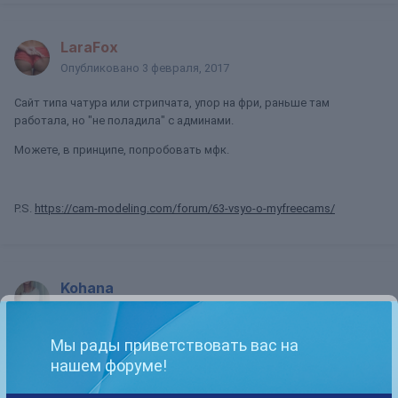
LaraFox
Опубликовано
3 февраля, 2017
Сайт типа чатура или стрипчата, упор на фри, раньше там
работала, но "не поладила" с админами.
Можете, в принципе, попробовать мфк.
P.S.
https://cam-modeling.com/forum/63-vsyo-o-myfreecams/
Kohana
Опубликовано
3 февраля, 2017
Я перепробовала многие сайты, и мне легче заработать на мфк,
Мы рады приветствовать вас на
чем на бонге или чатуре.
нашем форуме!