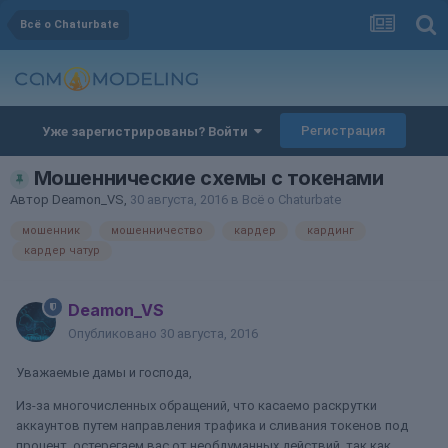
Всё о Chaturbate
Регистрация
Уже зарегистрированы? Войти
Мошеннические схемы с токенами
Автор
Deamon_VS
,
30 августа, 2016
в
Всё о Chaturbate
мошенник
мошенничество
кардер
кардинг
кардер чатур
Deamon_VS
Опубликовано
30 августа, 2016
Уважаемые дамы и господа,
Из-за многочисленных обращений, что касаемо раскрутки
аккаунтов путем направления трафика и сливания токенов под
процент, остерегаем вас от необдуманных действий, так как