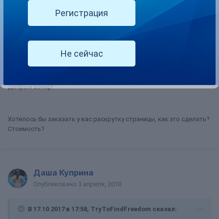
Хотела бы заказать у вас раскрутку страницы, как это сделать?
Регистрация
Стоимость?
Не сейчас
mrmrssmith
Опубликовано
12 марта, 2018
Добрый вечер!
Хотелось бы заказать у вас раскрутку страницы, как это сделать?
Стоимость?
Даша Куприна
Опубликовано
3 апреля, 2018
В 17.10.2017 в 17:58, TryToFindFreedom сказал: