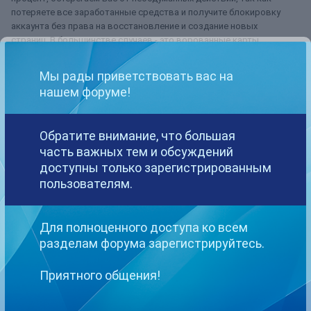
потеряете все заработанные средства и получите блокировку
аккаунта без права на восстановление и создание новых
страниц. В большинстве случаев - это ворованные карты,
которые используют для пополнения, и затем через моделей
прогоняют балансы. Не соглашайтесь на уловки мошенников.
Мы рады приветствовать вас на
нашем форуме!
Если вам поступило подобное предложение, просьба
незамедлительно обратиться к
нам
.
С уважением,
Обратите внимание, что большая
команда,
WCB
часть важных тем и обсуждений
доступны только зарегистрированным
пользователям.
8
Для полноценного доступа ко всем
разделам форума зарегистрируйтесь.
TryToFindFreedom
Опубликовано
17 октября, 2017
Приятного общения!
Добрый вечер!