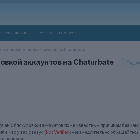
ватели онлайн
Реклама на форуме
в с блокировкой аккаунтов на Chaturbate
овкой аккаунтов на Chaturbate
Подпи
e
учаи с блокировкой аккаунтов по не известным причинам без како
и, что у вас статус (
Not Verified
) незамедлительно обращайтесь 
го вопроса.