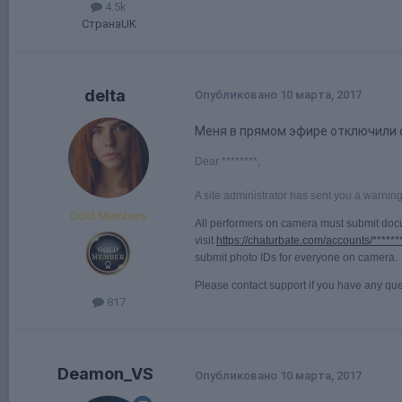
4.5k
Страна
UK
delta
Опубликовано
10 марта, 2017
Меня в прямом эфире отключили 
Dear ********,
A site administrator has sent you a warnin
Gold Members
All performers on camera must submit do
visit
https://chaturbate.com/accounts/*******
submit photo IDs for everyone on camera.
Please contact support if you have any que
817
Deamon_VS
Опубликовано
10 марта, 2017