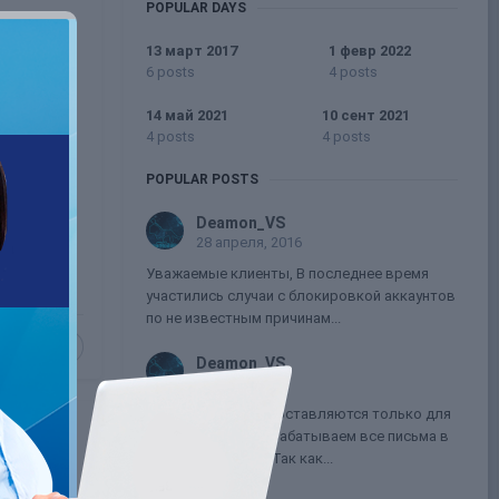
POPULAR DAYS
13 март 2017
1 февр 2022
6 posts
4 posts
14 май 2021
10 сент 2021
ание
4 posts
4 posts
бходимо
POPULAR POSTS
Deamon_VS
28 апреля, 2016
Уважаемые клиенты, В последнее время
участились случаи с блокировкой аккаунтов
по не известным причинам...
1
Deamon_VS
3 мая, 2016
kokittit Услуги предоставляются только для
клиентов WCB. Обрабатываем все письма в
порядке очереди. Так как...