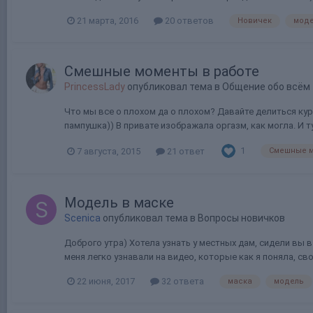
21 марта, 2016
20 ответов
Новичек
мод
Смешные моменты в работе
PrincessLady
опубликовал тема в
Общение обо всём
Что мы все о плохом да о плохом? Давайте делиться кур
пампушка)) В привате изображала оргазм, как могла. И тут
1
7 августа, 2015
21 ответ
Смешные 
Модель в маске
Scenica
опубликовал тема в
Вопросы новичков
Доброго утра) Хотела узнать у местных дам, сидели вы в
меня легко узнавали на видео, которые как я поняла, сво
22 июня, 2017
32 ответа
маска
модель