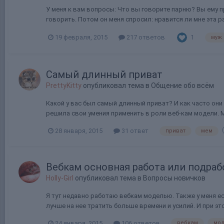
У меня к вам вопросы: Что вы говорите парню? Вы ему п
говорить. Потом он меня спросил: нравится ли мне эта ра
1
19 февраля, 2015
217 ответов
муж
Самый длинный приват
PrettyKitty
опубликовал тема в
Общение обо всём
Какой у вас был самый длинный приват? И как часто они 
решила свои умения применить в роли веб-кам модели. Ма
28 января, 2015
31 ответ
приват
мем
Вебкам основная работа или подраб
Holly-Girl
опубликовал тема в
Вопросы новичков
Я тут недавно работаю вебкам моделью. Также у меня ест
лучше на нее тратить больше времени и усилий. И при эт
24 января, 2015
106 ответов
вебкам
мо