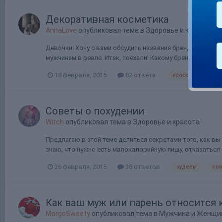
Декоративная косметика
AnnaLove
опубликовал тема в
Здоровье и красота
Девочки! Хочу с вами обсудить названия брендов декора
мужчинам в реале. Итак, поехали! Какому бренду вы отд
18 февраля, 2015
82 ответа
красота
кос
Советы о похудении
Witch
опубликовал тема в
Здоровье и красота
Предлагаю в этой теме делиться секретами того, как вы
знаю, что нужно есть малокалорийную пищу, отказаться о
26 февраля, 2015
38 ответов
худеем
со
Как ваш муж или парень относится 
MargoSweety
опубликовал тема в
Мужчина и Женщи