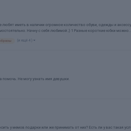
е любят иметь в наличии огромное количество обуви, одежды и аксесс
остоятельно. Начну с себя любимой ;) 1 Разные короткие юбки можно..
(и ещё 4 )
образы
ь
помочь. Не могу узнать имя девушки.
просить у мемов подарки или же принимать от них? Есть ли у вас такая у