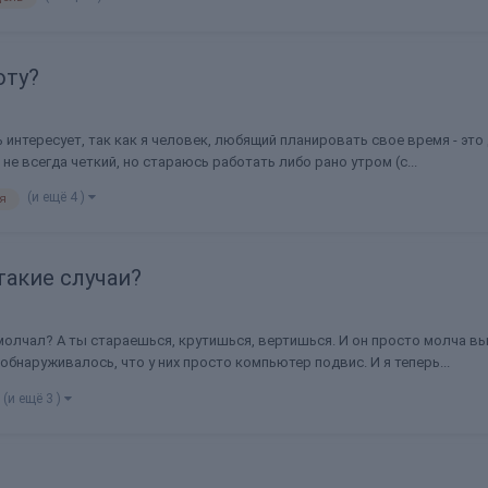
оту?
ь интересует, так как я человек, любящий планировать свое время - эт
 не всегда четкий, но стараюсь работать либо рано утром (с...
(и ещё 4 )
я
такие случаи?
и молчал? А ты стараешься, крутишься, вертишься. И он просто молча в
 обнаруживалось, что у них просто компьютер подвис. И я теперь...
(и ещё 3 )