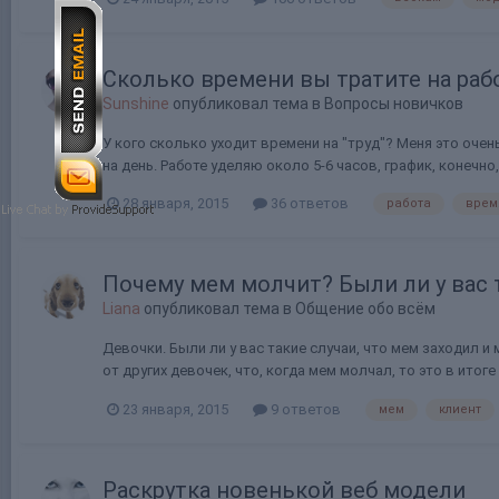
Сколько времени вы тратите на раб
Sunshine
опубликовал тема в
Вопросы новичков
У кого сколько уходит времени на "труд"? Меня это очен
на день. Работе уделяю около 5-6 часов, график, конечно,
28 января, 2015
36 ответов
работа
врем
Почему мем молчит? Были ли у вас 
Liana
опубликовал тема в
Общение обо всём
Девочки. Были ли у вас такие случаи, что мем заходил 
от других девочек, что, когда мем молчал, то это в итоге
23 января, 2015
9 ответов
мем
клиент
Раскрутка новенькой веб модели