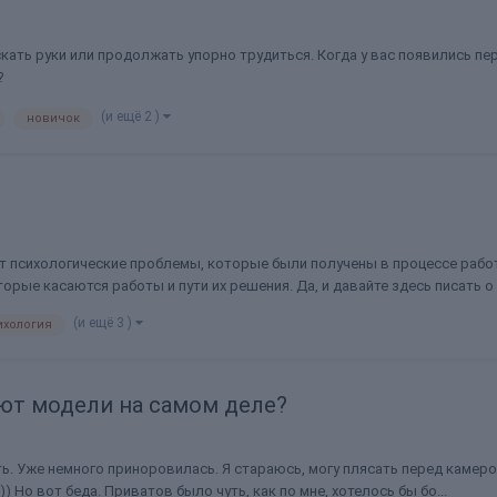
ускать руки или продолжать упорно трудиться. Когда у вас появились 
?
(и ещё 2 )
новичок
т психологические проблемы, которые были получены в процессе работ
ые касаются работы и пути их решения. Да, и давайте здесь писать о в
(и ещё 3 )
ихология
ают модели на самом деле?
ь. Уже немного приноровилась. Я стараюсь, могу плясать перед камерой 
 Но вот беда. Приватов было чуть, как по мне, хотелось бы бо...