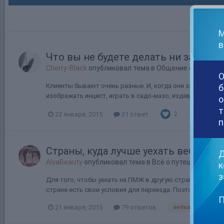
М
в
Что вы не будете делать ни за каки
Cherry-Black
опубликовал тема в
Общение обо всём
О
Клиенты бывают очень разные. И, когда они заходят к нам
б
изображать инцест, играть в садо-мазо, издеваться над сво
о
т
2
22 января, 2015
21 ответ
деньги
п
Страны, куда лучше уехать вебкам 
Д
AlyaBeauty
опубликовал тема в
Всё о путешествиях
к
з
Для того, чтобы уехать на ПМЖ в другую страну на про
стране есть свои условия для переезда. Поэтому, давайте
П
21 января, 2015
79 ответов
вебкам
мод