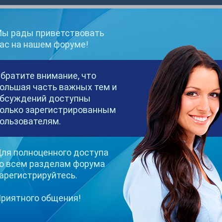
ы рады приветствовать
ас на нашем форуме!
е деньги?
братите внимание, что
 в приват, то они хотят за свои денежки получить все и сразу. Итак, чт
ольшая часть важных тем и
ей пусси, а также не буду играть в сцены, где, кто...
бсуждений доступны
олько зарегистрированным
(и ещё 3 )
запрет
ользователям.
модели
ля полноценного доступа
о всем разделам форума
арегистрируйтесь.
живание, нужно скопить определенную сумму денег, собрать необходимы
 делиться секретами, кто что знает. И какие страны годны для пере...
риятного общения!
(и ещё 3 )
ель