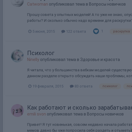
Catwoman
опубликовал тема в
Вопросы новичков
Прошу совета у опытных моделей! А то уже не знаю, оп
работы? И сколько обычно надо времени для раскрутки
1
5 июня, 2015
122 ответа
раскрутка
Психолог
Ninelly
опубликовал тема в
Здоровье и красота
Я читала, что у большинства вебкам моделей существую
данном разделе открыто обсуждать наши проблемы, котор
19 февраля, 2015
83 ответа
психолог
пс
Как работают и сколько зарабатыв
emili svon
опубликовал тема в
Вопросы новичков
Привет! Я тут новенькая, совсем недавно начала работат
мемов давно бы уже попросила себя раздеть и отыметь)))