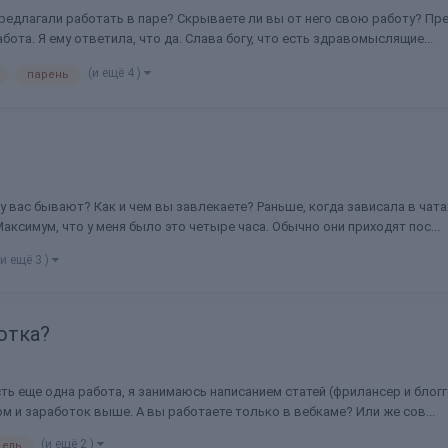
редлагали работать в паре? Скрываете ли вы от него свою работу? Пре
бота. Я ему ответила, что да. Слава богу, что есть здравомыслящие...
(и ещё 4 )
парень
у вас бывают? Как и чем вы завлекаете? Раньше, когда зависала в чатах
ксимум, что у меня было это четыре часа. Обычно они приходят пос...
(и ещё 3 )
отка?
ь еще одна работа, я занимаюсь написанием статей (фрилансер и блогге
ом и заработок выше. А вы работаете только в вебкаме? Или же сов...
(и ещё 2 )
дель