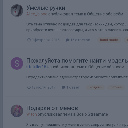
Умелые ручки
Alice_blond
опубликовал тема в
Общение обо всём
Эта тема отлично подойдет для творческих дам, которы
приобрести нужные аксессуары, и что можно сделать сам
9 февраля, 2015
15 ответов
hand-made
Пожалуйста помогите найти модел
stalkiller154
опубликовал тема в
Общение обо всём
Отредактировано администратором! Можете пожалуйста 
13 июля, 2017
1 ответ
модель
латина
Подарки от мемов
Witch
опубликовал тема в
Всё о Streamate
Я у вас тут недавно, и у меня возник вопрос, могу ли я 