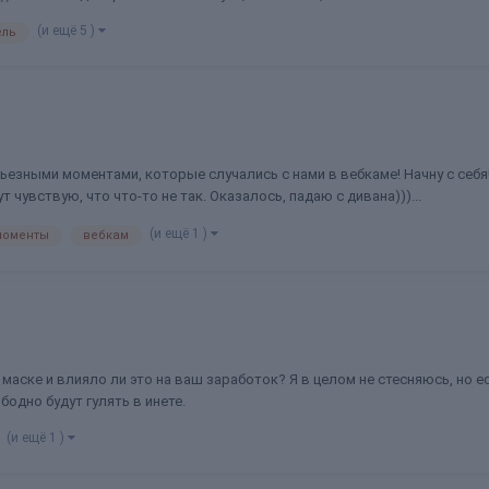
(и ещё 5 )
ель
ьезными моментами, которые случались с нами в вебкаме! Начну с себя
 чувствую, что что-то не так. Оказалось, падаю с дивана)))...
(и ещё 1 )
моменты
вебкам
 маске и влияло ли это на ваш заработок? Я в целом не стесняюсь, но ес
бодно будут гулять в инете.
(и ещё 1 )