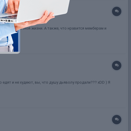
еры и в обычной жизни. А также, что нравится мемберам и
 едят и не худеют, вы, что душу дьяволу продали??? xDD ) Я