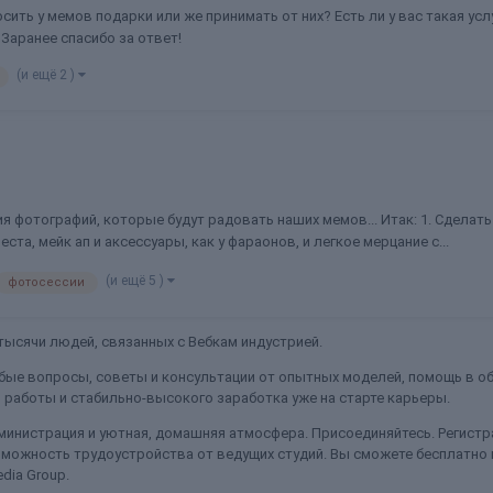
просить у мемов подарки или же принимать от них? Есть ли у вас такая у
 Заранее спасибо за ответ!
(и ещё 2 )
 фотографий, которые будут радовать наших мемов... Итак: 1. Сделать 
ста, мейк ап и аксессуары, как у фараонов, и легкое мерцание с...
(и ещё 5 )
фотосессии
ысячи людей, связанных с Вебкам индустрией.
ые вопросы, советы и консультации от опытных моделей, помощь в об
работы и стабильно-высокого заработка уже на старте карьеры.
министрация и уютная, домашняя атмосфера. Присоединяйтесь. Регистра
можность трудоустройства от ведущих студий. Вы сможете бесплатно
dia Group.