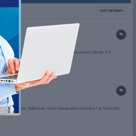
СОРТИРОВКА
, я умудрялась человека зацепить на несколько часов. И я
жи пяточки, туфельки, тело, повернись попкой и т.д. Советую
ат...