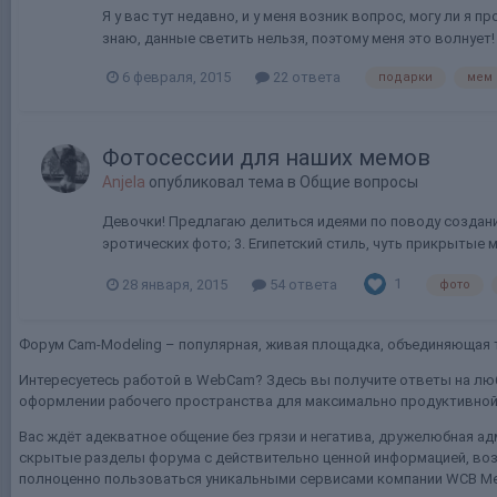
Я у вас тут недавно, и у меня возник вопрос, могу ли я 
знаю, данные светить нельзя, поэтому меня это волнует!
6 февраля, 2015
22 ответа
подарки
мем
Фотосессии для наших мемов
Anjela
опубликовал тема в
Общие вопросы
Девочки! Предлагаю делиться идеями по поводу создания
эротических фото; 3. Египетский стиль, чуть прикрытые ме
1
28 января, 2015
54 ответа
фото
Форум Cam-Modeling – популярная, живая площадка, объединяющая т
Интересуетесь работой в WebCam? Здесь вы получите ответы на люб
оформлении рабочего пространства для максимально продуктивной 
Вас ждёт адекватное общение без грязи и негатива, дружелюбная ад
скрытые разделы форума с действительно ценной информацией, воз
полноценно пользоваться уникальными сервисами компании WCB Me