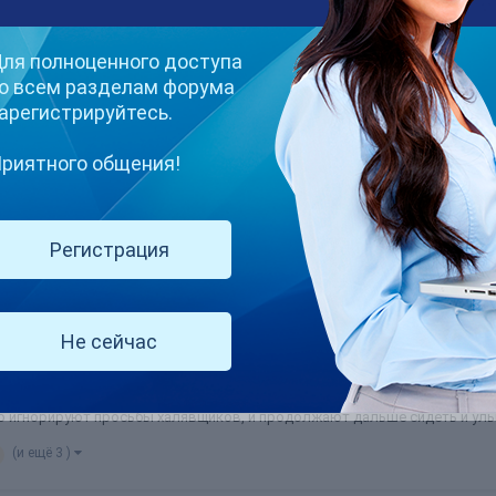
ля полноценного доступа
о всем разделам форума
арегистрируйтесь.
риятного общения!
у вас бывают? Как и чем вы завлекаете? Раньше, когда зависала в чатах
ксимум, что у меня было это четыре часа. Обычно они приходят пос...
Регистрация
(и ещё 3 )
м мемов?
Не сейчас
мов — халявщики. Они начинают донимать всякими просьбами, типа пока
о игнорируют просьбы халявщиков, и продолжают дальше сидеть и улыб
(и ещё 3 )