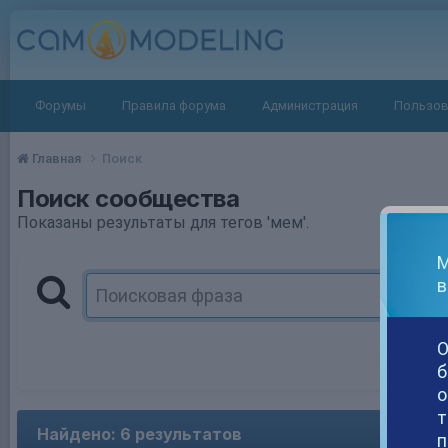
Форумы
Правила форума
Администрация
Пользов
Главная
Поиск
Поиск сообщества
Показаны результаты для тегов 'мем'.
М
в
О
б
о
т
Найдено: 6 результатов
п