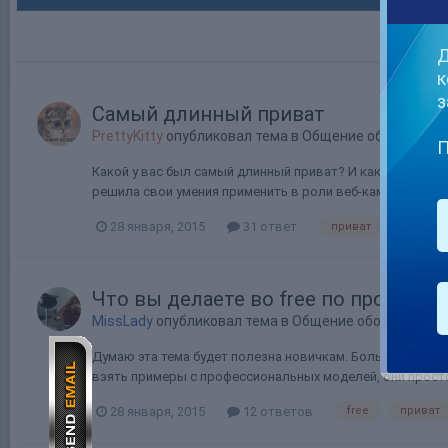
Д
к
з
Самый длинный приват
PrettyKitty
опубликовал тема в
Общение обо всём
П
Какой у вас был самый длинный приват? И как часто они 
решила свои умения применить в роли веб-кам модели. Ма
28 января, 2015
31 ответ
приват
мем
Что вы делаете во free по просьба
MissLady
опубликовал тема в
Общение обо всём
Думаю эта тема будет полезна новичкам. Большинство ме
взять примеры с профессиональных моделей, они прост
28 января, 2015
12 ответов
free
приват