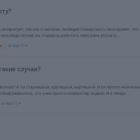
оту?
ь интересует, так как я человек, любящий планировать свое время - эт
 не всегда четкий, но стараюсь работать либо рано утром (с...
(и ещё 4 )
я
такие случаи?
и молчал? А ты стараешься, крутишься, вертишься. И он просто молча в
 обнаруживалось, что у них просто компьютер подвис. И я теперь...
(и ещё 3 )