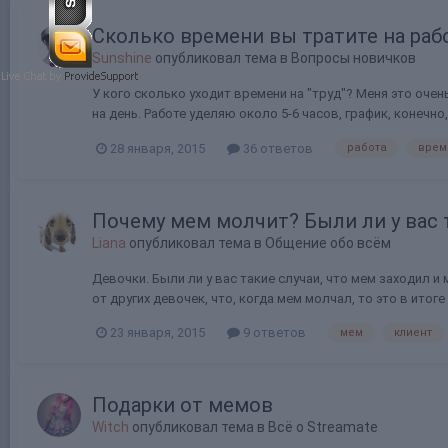
Сколько времени вы тратите на раб
Sunshine
опубликовал тема в
Вопросы новичков
У кого сколько уходит времени на "труд"? Меня это очен
на день. Работе уделяю около 5-6 часов, график, конечно,
28 января, 2015
36 ответов
работа
врем
Почему мем молчит? Были ли у вас 
Liana
опубликовал тема в
Общение обо всём
Девочки. Были ли у вас такие случаи, что мем заходил 
от других девочек, что, когда мем молчал, то это в итоге
23 января, 2015
9 ответов
мем
клиент
Подарки от мемов
Witch
опубликовал тема в
Всё о Streamate