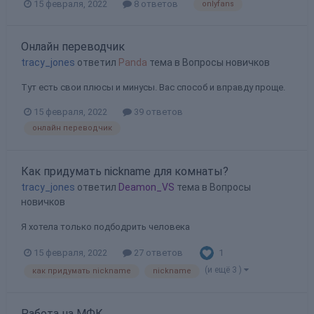
15 февраля, 2022
8 ответов
onlyfans
Онлайн переводчик
tracy_jones
ответил
Panda
тема в
Вопросы новичков
Тут есть свои плюсы и минусы. Вас способ и вправду проще.
15 февраля, 2022
39 ответов
онлайн переводчик
Как придумать nickname для комнаты?
tracy_jones
ответил
Deamon_VS
тема в
Вопросы
новичков
Я хотела только подбодрить человека
1
15 февраля, 2022
27 ответов
(и ещё 3 )
как придумать nickname
nickname
Работа на МФК