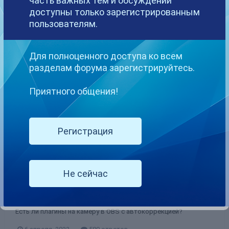
часть важных тем и обсуждений
ЗАРЕГИСТРИРОВАН
доступны только зарегистрированным
13
пользователям.
февраля,
2022
ПОСЕЩЕНИЕ
Для полноценного доступа ко всем
6 апреля,
разделам форума зарегистрируйтесь.
2022
Приятного общения!
Тип контента
Регистрация
Весь контент tracy_jones
Не сейчас
Как настроить OBS на Chaturbate?
tracy_jones
ответил
Eulas
тема в
Всё о Chaturbate
Есть ли плагины на камеру в OBS с автокоррекцией?