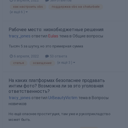
6 апреля, 2022
589 ответов
как настроить obs
поддержка obs на chaturbate
(и ещё 6 )
Рабочее место: низкобюджетные решения
tracy_jones
ответил
Eulas
тема в
Общие вопросы
Тысяч 5 за шутку, но это примерная сумма
6 апреля, 2022
53 ответа
(и ещё 3 )
статья
освещение
На каких платформах безопаснее продавать
интим фото? Возможна ли за это уголовная
ответственность?
tracy_jones
ответил
UrBeautyVictim
тема в
Вопросы
новичков
Но ещё опаснее проституция, там уже и рукоприкладство
может быть.