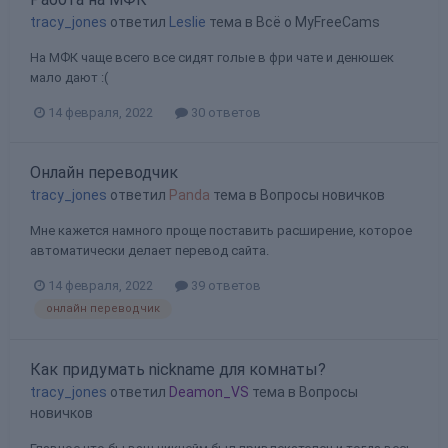
tracy_jones
ответил
Leslie
тема в
Всё о MyFreeCams
На МФК чаще всего все сидят голые в фри чате и денюшек
мало дают :(
14 февраля, 2022
30 ответов
Онлайн переводчик
tracy_jones
ответил
Panda
тема в
Вопросы новичков
Мне кажется намного проще поставить расширение, которое
автоматически делает перевод сайта.
14 февраля, 2022
39 ответов
онлайн переводчик
Как придумать nickname для комнаты?
tracy_jones
ответил
Deamon_VS
тема в
Вопросы
новичков