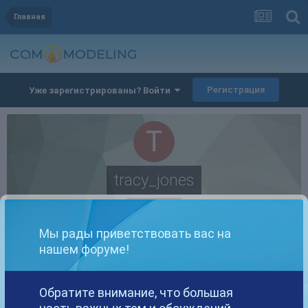
Главная
Регистрация
Уже зарегистрированы? Войти
tracy_jones
Members
Мы рады приветствовать вас на
нашем форуме!
ПУБЛИКАЦИЙ
Обратите внимание, что большая
8