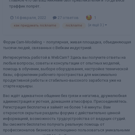
Главное что бы ваш никнейм был привлекателен и тогда весь
траффик попрёт.
1
14 февраля, 2022
27 ответов
(и ещё 3 )
как придумать nickname
nickname
Форум Cam-Modeling – популярная, живая площадка, объединяющая
тысячи людей, связанных с Вебкам индустрией.
Интересуетесь работой в WebCam? Здесь вы получите ответы на
любые вопросы, советы и консультации от опытных моделей,
помощь в обучении, выборе оборудования, настройке технической
базы, оформлении рабочего пространства для максимально
продуктивной работы и стабильно-высокого заработка уже на
старте карьеры.
Вас ждёт адекватное общение без грязи и негатива, дружелюбная
администрация и уютная, домашняя атмосфера. Присоединяйтесь.
Регистрация бесплатна и займёт не более 1-й минуты. Вам
откроются скрытые разделы форума с действительно ценной
информацией, возможность трудоустройства от ведущих студий.
Вы сможете бесплатно получать реальную помощь от
профессионалов бизнеса и полноценно пользоваться уникальными