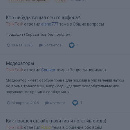
Кто нибудь вещал с16 го айфона?
TolikTolik
ответил
elena777
тема в
Общие вопросы
Подходит) Справитесь без проблем)
1
13 мая, 2025
5 ответов
Модераторы
TolikTolik
ответил
Санька
тема в
Вопросы новичков
Модератор имеет особые права для помощи в управлении чатом
во время трансляции, например: -удаляет оскорбительные или
нарушающие правила сообщения в...
1
23 апреля, 2025
4 ответа
Как прошёл онлайн (позитив и негатив сюда)
TolikTolik
ответил
R2D2
тема в
Общение обо всём