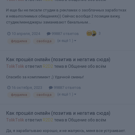
И еще бы не писали студии в рекламах о заоблачных заработках
и невыполнимых обещаниях)) Сейчас вообще 2 позиции вижу,
студии/менеджеры заманивают банальным...
3
10 апреля, 2024
99887 ответов
(и ещё 1 )
флудилка
свобода
Как прошёл онлайн (позитив и негатив сюда)
TolikTolik
ответил
R2D2
тема в
Общение обо всём
Спасибо за комплимент ;) Удачной смены!
16 октября, 2023
99887 ответов
(и ещё 1 )
флудилка
свобода
Как прошёл онлайн (позитив и негатив сюда)
TolikTolik
ответил
R2D2
тема в
Общение обо всём
Да, я зарабатываю хорошо, и не жалуюсь, меня все устраивает.