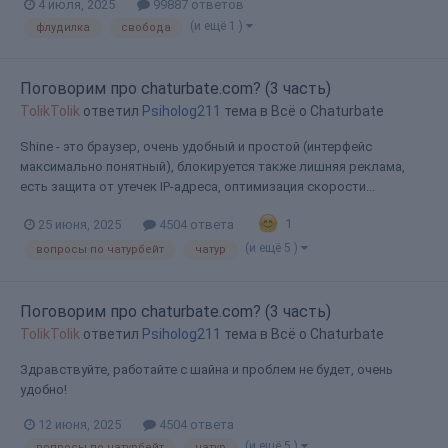
4 июля, 2025
99887 ответов
(и ещё 1 )
флудилка
свобода
Поговорим про chaturbate.com? (3 часть)
TolikTolik
ответил
Psiholog211
тема в
Всё о Chaturbate
Shine - это браузер, очень удобный и простой (интерфейс
максимально понятный), блокируется также лишняя реклама,
есть защита от утечек IP-адреса, оптимизация скорости...
1
25 июня, 2025
4504 ответа
(и ещё 5 )
вопросы по чатурбейт
чатур
Поговорим про chaturbate.com? (3 часть)
TolikTolik
ответил
Psiholog211
тема в
Всё о Chaturbate
Здравствуйте, работайте с шайна и проблем не будет, очень
удобно!
12 июня, 2025
4504 ответа
(и ещё 5 )
вопросы по чатурбейт
чатур