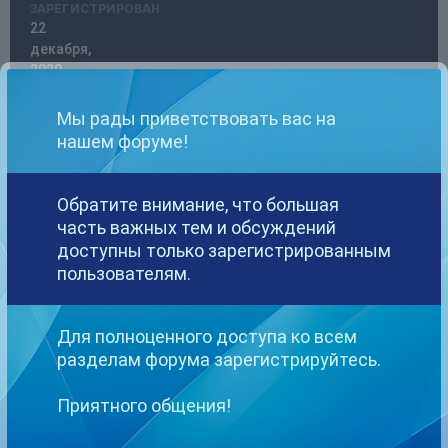
ЗАРЕГИСТРИРОВАН
22
декабря,
2020
ПОСЕЩЕНИЕ
30
Мы рады приветствовать вас на
августа,
нашем форуме!
2025
ПОБЕДИТЕЛЬ
ДНЕЙ
Обратите внимание, что большая
11
часть важных тем и обсуждений
доступны только зарегистрированным
пользователям.
TolikTolik стал победителем дня 24 июня 2023
TolikTolik имел наиболее популярный контент!
Для полноценного доступа ко всем
разделам форума зарегистрируйтесь.
2 Подписчика
Приятного общения!