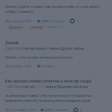
Привет;) Цветет и пахнет, иди скорей онлайн, а то все деньги
соберут с мемов))
1
3 апреля, 2025
99887 ответов
(и ещё 1 )
флудилка
свобода
Zbiornik
TolikTolik
ответил
Арина1
тема в
Другие сайты...
Привет, а что за сайт, можешь рассказать?
6 ноября, 2024
2 ответа
Как прошёл онлайн (позитив и негатив сюда)
TolikTolik
ответил
R2D2
тема в
Общение обо всём
"в целом упал трафик" я бы так не сказал, по заработку
изменений у меня нет, по выносу мозга каждый второй
3
31 октября, 2024
99887 ответов