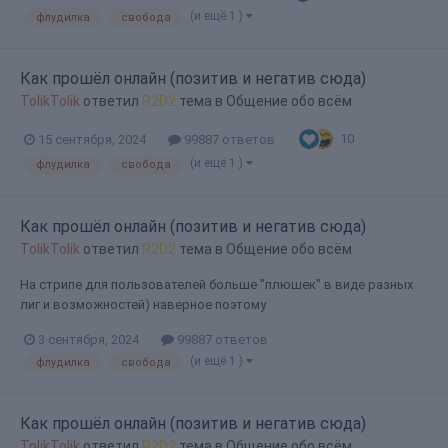
(и ещё 1 )
флудилка
свобода
Как прошёл онлайн (позитив и негатив сюда)
TolikTolik
ответил
R2D2
тема в
Общение обо всём
10
15 сентября, 2024
99887 ответов
(и ещё 1 )
флудилка
свобода
Как прошёл онлайн (позитив и негатив сюда)
TolikTolik
ответил
R2D2
тема в
Общение обо всём
На стрипе для пользователей больше "плюшек" в виде разных
лиг и возможностей) наверное поэтому
3 сентября, 2024
99887 ответов
(и ещё 1 )
флудилка
свобода
Как прошёл онлайн (позитив и негатив сюда)
TolikTolik
ответил
R2D2
тема в
Общение обо всём