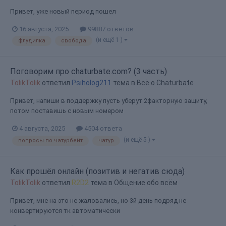
Привет, уже новый период пошел
16 августа, 2025
99887 ответов
(и ещё 1 )
флудилка
свобода
Поговорим про chaturbate.com? (3 часть)
TolikTolik
ответил
Psiholog211
тема в
Всё о Chaturbate
Привет, напиши в поддержку пусть уберут 2факторную защиту,
потом поставишь с новым номером
4 августа, 2025
4504 ответа
(и ещё 5 )
вопросы по чатурбейт
чатур
Как прошёл онлайн (позитив и негатив сюда)
TolikTolik
ответил
R2D2
тема в
Общение обо всём
Привет, мне на это не жаловались, но 3й день подряд не
конвертируются тк автоматически