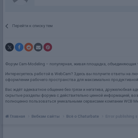
Перейти к списку тем
Форум Cam-Modeling – популярная, живая площадка, объединяющая т
Интересуетесь работой в WebCam? Здесь вы получите ответы на люб
оформлении рабочего пространства для максимально продуктивной 
Вас ждёт адекватное общение без грязи и негатива, дружелюбная ад
скрытые разделы форума с действительно ценной информацией, воз
полноценно пользоваться уникальными сервисами компании WCB Me
Главная
Вебкам сайты
Всё о Chaturbate
Error publishing 