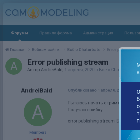
Форумы
Правила форума
Администрация
Пользо
Главная
Вебкам сайты
Всё о Chaturbate
Error publishing 
Error publishing stream
М
Автор
AndreiBald
,
1 апреля, 2020
в
Всё о Chaturbate
в
AndreiBald
Опубликовано
1 апреля, 2020
О
б
Пытаюсь начать стрим на ЧБ. Чере
о
Получаю ошибку
т
п
error publishing stream. Было у ко
Members