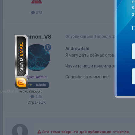
Д
к
373
з
П
Deamon_VS
Опубликовано
1 апреля, 2020
AndrewBald
Я могу дать сейчас ограничение у
Изучите
наши правила
за многие г
Спасибо за внимание!
Root Admin
4.5k
Страна
UK
Эта тема закрыта для публикации ответов.