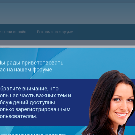
ватели онлайн
Реклама на форуме
stream
ы рады приветствовать
ас на нашем форуме!
братите внимание, что
ольшая часть важных тем и
з обс кнопка начала трансляции горит, и все...в онлайн выйти н
бсуждений доступны
олько зарегистрированным
ользователям.
го-нибудь такое?