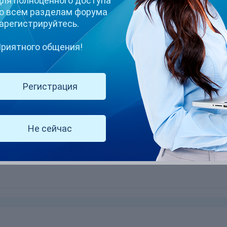
ля полноценного доступа
о всем разделам форума
арегистрируйтесь.
риятного общения!
Регистрация
четной записи за создание таких тем, где можно уточнить в общей
оды, что вы с нами, иначе будут установлены ограничения.
Не сейчас