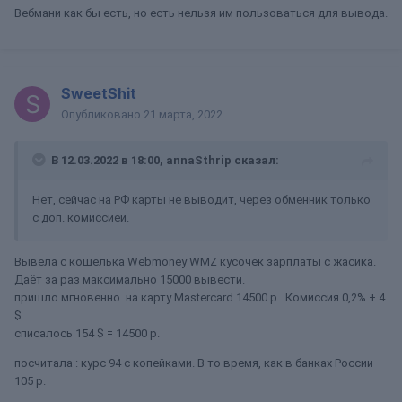
Вебмани как бы есть, но есть нельзя им пользоваться для вывода.
SweetShit
Опубликовано
21 марта, 2022
В 12.03.2022 в 18:00,
annaSthrip
сказал:
Нет, сейчас на РФ карты не выводит, через обменник только
с доп. комиссией.
Вывела с кошелька Webmoney WMZ кусочек зарплаты с жасика.
Даёт за раз максимально 15000 вывести.
пришло мгновенно на карту Mastercard 14500 р. Комиссия 0,2% + 4
$ .
списалось 154 $ = 14500 р.
посчитала : курс 94 с копейками. В то время, как в банках России
105 р.