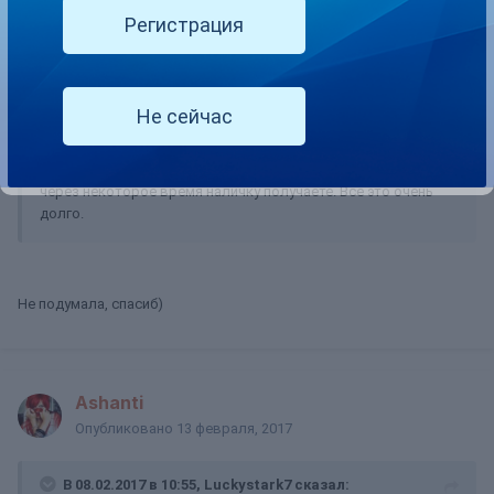
Oika85
Регистрация
Опубликовано
13 февраля, 2017
В 13.02.2017 в 11:52, Dominika сказал:
Не сейчас
Да ну)) Наверное, 3 месаца ждать получения денег на руки.
Сначала сайт высылает по почте, потом в банк сдаете и
через некоторое время наличку получаете. Все это очень
долго.
Не подумала, спасиб)
Ashanti
Опубликовано
13 февраля, 2017
В 08.02.2017 в 10:55, Luckystark7 сказал: