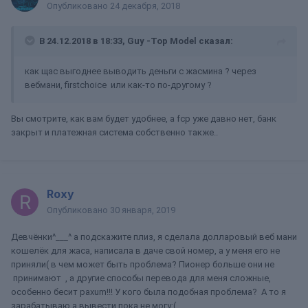
Опубликовано
24 декабря, 2018
В 24.12.2018 в 18:33,
Guy -Top Model
сказал:
как щас выгоднее выводить деньги c жасмина ? через
вебмани, firstchoice или как-то по-другому ?
Вы смотрите, как вам будет удобнее, а fcp уже давно нет, банк
закрыт и платежная система собственно также..
Roxy
Опубликовано
30 января, 2019
Девчёнки^___^ а подскажите плиз, я сделала долларовый веб мани
кошелёк для жаса, написала в даче свой номер, а у меня его не
приняли( в чем может быть проблема? Пионер больше они не
принимают , а другие способы перевода для меня сложные,
особенно бесит paxum!!! У кого была подобная проблема? А то я
зарабатываю а вывести пока не могу:(