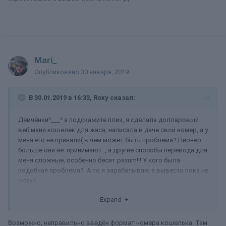
Mari_
Опубликовано
30 января, 2019
В 30.01.2019 в 16:33,
Roxy
сказал:
Девчёнки^___^ а подскажите плиз, я сделала долларовый
веб мани кошелёк для жаса, написала в даче свой номер, а у
меня его не приняли( в чем может быть проблема? Пионер
больше они не принимают , а другие способы перевода для
меня сложные, особенно бесит paxum!!! У кого была
подобная проблема? А то я зарабатываю а вывести пока не
могу:(
Expand
Возможно, неправильно введён формат номера кошелька. Там