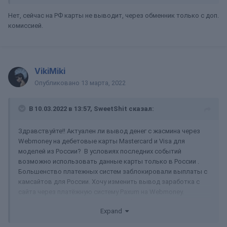
Нет, сейчас на РФ карты не выводит, через обменник только с доп.
комиссией.
VikiMiki
Опубликовано
13 марта, 2022
В 10.03.2022 в 13:57,
SweetShit
сказал:
Здравствуйте!! Актуален ли вывод денег с жасмина через
Webmoney на дебетовые карты Mastercard и Visa для
моделей из России? В условиях последних событий
возможно использовать данные карты только в России .
Большенство платежных систем заблокировали выплаты с
камсайтов для России. Хочу изменить вывод заработка с
сайта через платёжную систему Paxum на Webmoney.
Подскажите, как обстоят дела с Webmoney?
Expand