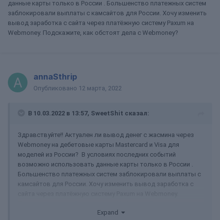
данные карты только в России . Большенство платежных систем
заблокировали выплаты с камсайтов для России. Хочу изменить
вывод заработка с сайта через платёжную систему Paxum на
Webmoney. Подскажите, как обстоят дела с Webmoney?
annaSthrip
Опубликовано
12 марта, 2022
В 10.03.2022 в 13:57,
SweetShit
сказал:
Здравствуйте!! Актуален ли вывод денег с жасмина через
Webmoney на дебетовые карты Mastercard и Visa для
моделей из России? В условиях последних событий
возможно использовать данные карты только в России .
Большенство платежных систем заблокировали выплаты с
камсайтов для России. Хочу изменить вывод заработка с
сайта через платёжную систему Paxum на Webmoney.
Подскажите, как обстоят дела с Webmoney?
Expand