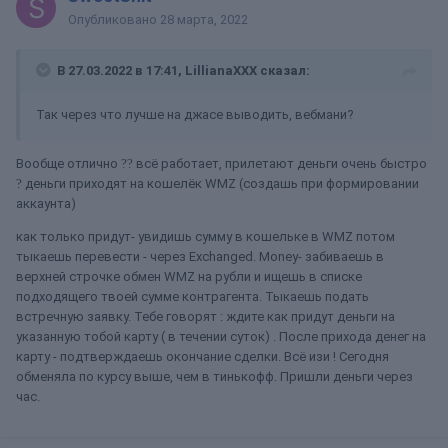
Опубликовано
28 марта, 2022
В 27.03.2022 в 17:41,
LillianaXXX
сказал:
Так через что лучше на джасе выводить, вебмани?
Вообще отлично
??
всё работает, прилетают деньги очень быстро
?
деньги приходят на кошелёк WMZ (создашь при формировании
аккаунта)
как только придут- увидишь сумму в кошельке в WMZ потом
тыкаешь перевести - через Exchanged. Money- забиваешь в
верхней строчке обмен WMZ на рубли и ищешь в списке
подходящего твоей сумме контрагента. Тыкаешь подать
встречную заявку. Тебе говорят : ждите как придут деньги на
указанную тобой карту ( в течении суток) . После прихода денег на
карту - подтверждаешь окончание сделки. Всё изи ! Сегодня
обменяла по курсу выше, чем в тинькофф. Пришли деньги через
час.