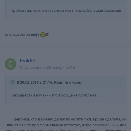
Пробовала, но это оказалось невыгодно, большая комиссия
Благодарю за инфу
Evik97
Опубликовано
26 ноября, 2018
В 20.02.2016 в 21:16, Kamilla сказал:
Так завести вебмани - это вообще не проблема.
девочки, кто вебмани делал помогите пжл, вроде сделала, он
пишет что-то про формальный аттестат, и про персональный для
ливжасмин это вообще надо, без этого ввожу wmed вкбани пишет