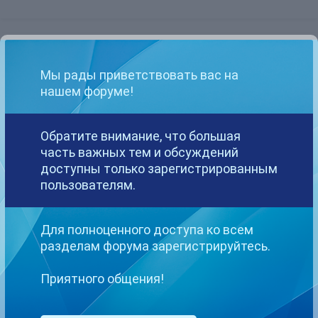
Dominika
Опубликовано
13 февраля, 2017
Мы рады приветствовать вас на
нашем форуме!
В 13.02.2017 в 11:18, Oika85 сказал:
Обратите внимание, что большая
Кто-то пробовал выводить через валютный чек?
часть важных тем и обсуждений
доступны только зарегистрированным
пользователям.
Да ну)) Наверное, 3 месаца ждать получения денег на руки.
Сначала сайт высылает по почте, потом в банк сдаете и через
некоторое время наличку получаете. Все это очень долго.
Для полноценного доступа ко всем
разделам форума зарегистрируйтесь.
1
Приятного общения!