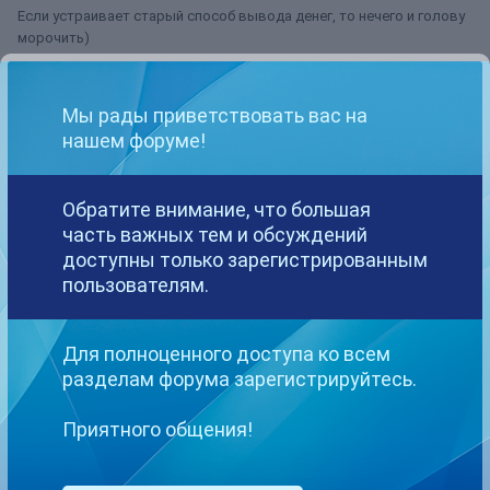
Если устраивает старый способ вывода денег, то нечего и голову
морочить)
Мы рады приветствовать вас на
Ashanti
нашем форуме!
Опубликовано
21 февраля, 2016
Нет смысла менять. Только лишнюю комиссию платить. Так сразу
Обратите внимание, что большая
на карту, а то на вебмани, потом еще с вебмани выводить на карту.
часть важных тем и обсуждений
доступны только зарегистрированным
Хз, каждому свое, но я бы не меняла.
пользователям.
Для полноценного доступа ко всем
Angel_Nady
разделам форума зарегистрируйтесь.
Опубликовано
12 августа, 2016
Приятного общения!
Это хорошая новость) Я поменяла способ оплаты на свой
долларовый вебмани)