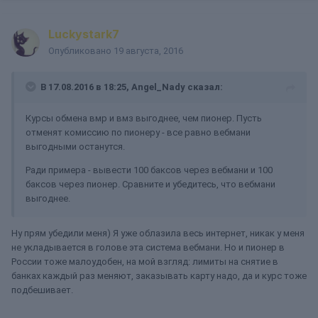
Luckystark7
Опубликовано
19 августа, 2016
В 17.08.2016 в 18:25, Angel_Nady сказал:
Курсы обмена вмр и вмз выгоднее, чем пионер. Пусть
отменят комиссию по пионеру - все равно вебмани
выгодными останутся.
Ради примера - вывести 100 баксов через вебмани и 100
баксов через пионер. Сравните и убедитесь, что вебмани
выгоднее.
Ну прям убедили меня) Я уже облазила весь интернет, никак у меня
не укладывается в голове эта система вебмани. Но и пионер в
России тоже малоудобен, на мой взгляд: лимиты на снятие в
банках каждый раз меняют, заказывать карту надо, да и курс тоже
подбешивает.