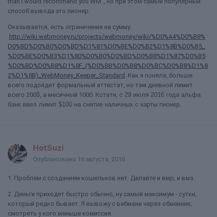
than I would recommend you WM", но при этом самый популярный
способ вывода это пионер.
Оказывается, есть ограничения на сумму
http://wiki.webmoney.ru/projects/webmoney/wiki/%D0%A4%D0%B8%
D0%BD%D0%B0%D0%BD%D1%81%D0%BE%D0%B2%D1%8B%D0%B5_
%D0%BE%D0%B3%D1%80%D0%B0%D0%BD%D0%B8%D1%87%D0%B5
%D0%BD%D0%B8%D1%8F_(%D0%BB%D0%B8%D0%BC%D0%B8%D1%8
2%D1%8B)_WebMoney_Keeper_Standard
. Как я поняла, больше
всего подойдет формальный аттестат, но там дневной лимит
всего 200$, а месячный 1000. Кстати, с
29 июля 2016 года альфа
банк ввел лимит $100 на снятие наличных с карты пионер.
HotSuzi
Опубликовано
16 августа, 2016
1. Проблем с созданием кошельков нет. Делайте и вмр, и вмз.
2. Деньги приходят быстро обычно, ну самый максимум - сутки,
который редко бывает. Я вывожу с вебмани через обменник,
смотреть у кого меньше комиссия.