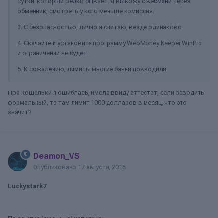
сутки, который редко бывает. Я вывожу с вебмани через
обменник, смотреть у кого меньше комиссия.
3. С безопасностью, лично я считаю, везде одинаково.
4. Скачайте и установите программу WebMoney Keeper WinPro
и ограничений не будет.
5. К сожалению, лимиты многие банки повводили.
Про кошельки я ошиблась, имела ввиду аттестат, если заводить
формальный, то там лимит 1000 долларов в месяц, что это
значит?
Deamon_VS
Опубликовано
17 августа, 2016
Luckystark7