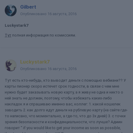
Gilbert
Опубликовано
16 августа, 2016
Luckystark7
Тут
полная информация по комиссиям.
Luckystark7
Опубликовано
16 августа, 2016
Тут есть кто-нибудь, кто выводит деньги с помощью вебмани?? У
карты пионер скоро истечет срок годности, в связи с чем мне
нужно будет заказывать новую карту, а я живу не одна и никто о
ней знать не должен, поэтому, чтобы избежать каких-либо
накладок я и спрашиваю именно вас, коллег: 1. какой кошелек
заводить 2. как долго идут деньги на рублевую карту (на сайте где-
то написано, что моментально, а где-то, что до 3х дней) 3. с точки
зрения безопасности и конфиденциальности, что лучше? Админ
говорит " if you would like to get your income as soon as possible,