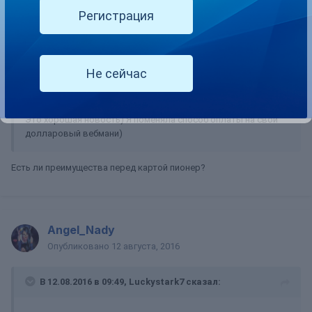
Регистрация
Luckystark7
Опубликовано
12 августа, 2016
Не сейчас
В 12.08.2016 в 09:06, Angel_Nady сказал:
Это хорошая новость) Я поменяла способ оплаты на свой
долларовый вебмани)
Есть ли преимущества перед картой пионер?
Angel_Nady
Опубликовано
12 августа, 2016
В 12.08.2016 в 09:49, Luckystark7 сказал: