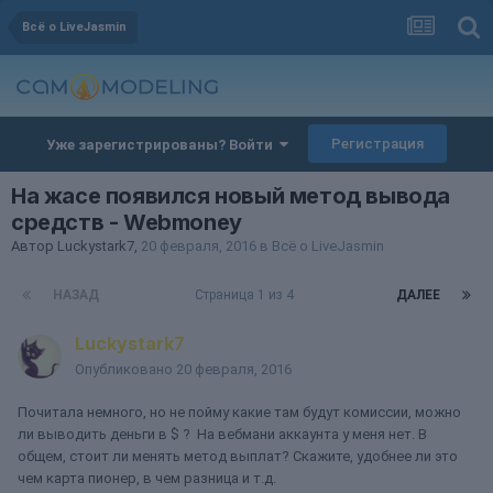
Всё о LiveJasmin
Регистрация
Уже зарегистрированы? Войти
На жасе появился новый метод вывода
средств - Webmoney
Автор
Luckystark7
,
20 февраля, 2016
в
Всё о LiveJasmin
НАЗАД
Страница 1 из 4
ДАЛЕЕ
Luckystark7
Опубликовано
20 февраля, 2016
Почитала немного, но не пойму какие там будут комиссии, можно
ли выводить деньги в $ ? На вебмани аккаунта у меня нет. В
общем, стоит ли менять метод выплат? Скажите, удобнее ли это
чем карта пионер, в чем разница и т.д.