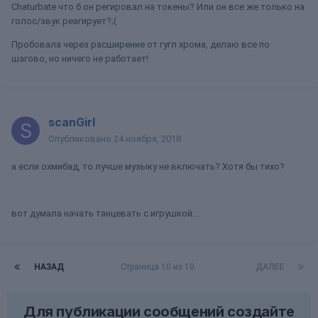
Chaturbate что б он регировал на токены? Или он все же только на
голос/звук реагирует?;(
Пробовала через расширение от гугл хрома, делаю все по
шагово, но ничего не работает!
scanGirl
Опубликовано
24 ноября, 2018
а если охмибад, то лучше музыку не включать? Хотя бы тихо?
вот думала начать танцевать с игрушкой...
НАЗАД
Страница 10 из 10
ДАЛЕЕ
Для публикации сообщений создайте