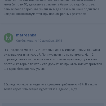
меня было их 50, движение в листинге было гораздо быстрее,
сейчас после перерыва у меня их в два раза меньше и подняться
как раньше не получается, при прочих равных факторах.
matreshka
Опубликовано
10 декабря, 2018
HD+ подняло меня с 17-21 страниц до 4-6. Иногда, каким-то чудом,
оказываюсь и на первой. Логику листинга не понимаю. На 1-2
страницах вижу часто толстых волосатых мужиков, с ужасным
светом, которые лежат и еле дрочат, но при этом имеют зрителей
в 3-5 раз больше, чем у меня.
35к подписчиков, в неделю в среднем прибавляю +3%. В таком
темпе через 10 месяцев будет 100к. Надеюсь, жду