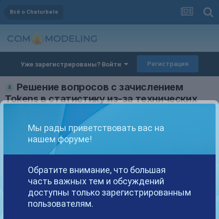
Всё о Chaturbate
Регистрация
Уже зарегистрированы? Войти
Решение вопросов с зачислением
Tokens в статистику из-за технических
проблем
Автор
Deamon_VS
,
18 мая, 2016
в
Всё о Chaturbate
Мы рады приветствовать вас на
нашем форуме!
Deamon_VS
Опубликовано
18 мая, 2016
Обратите внимание, что большая
часть важных тем и обсуждений
Уважаемые клиенты,
доступны только зарегистрированным
На сайте время от времени случаются технические сбои, и бывает,
пользователям.
что в статистику не добавляются полученные токены от
пользователей.