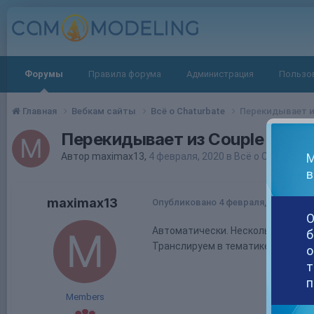
Форумы
Правила форума
Администрация
Пользо
Главная
Вебкам сайты
Всё о Chaturbate
Перекидывает из
Перекидывает из Couple в Fem
М
Автор
maximax13
,
4 февраля, 2020
в
Всё о Chaturbate
в
maximax13
Опубликовано
4 февраля, 2020
О
Автоматически. Несколько раз за
б
Транслируем в тематике shhhh (Эт
о
т
п
Members