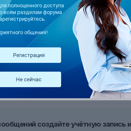
ля полноценного доступа
о всем разделам форума
арегистрируйтесь.
риятного общения!
 что поможет только чатур)
Регистрация
Не сейчас
сообщений создайте учётную запись и