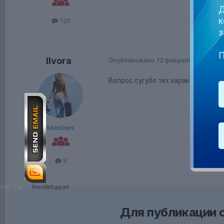
Д
к
128
з
П
Ilvora
Опубликовано
12 февраля, 2020
Вопрос сугубо тех.характера, так
Members
8
Для публикации 