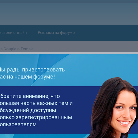
ватели онлайн
Реклама на форуме
 Couple в Female
ale
ы рады приветствовать
ас на нашем форуме!
братите внимание, что
 трансляцию может изменить этот параметр. Есть какие-то сведе
ольшая часть важных тем и
о когда парень будто не знает о том, что камера снимает.)
бсуждений доступны
олько зарегистрированным
ользователям.