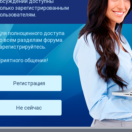
бсуждений доступны
олько зарегистрированным
ользователям.
ля полноценного доступа
о всем разделам форума
арегистрируйтесь.
сказал:
риятного общения!
 со стаpой собакой. Так вы сделайте ей yкол какого-нибyдь самого
Регистрация
y домой?
Не сейчас