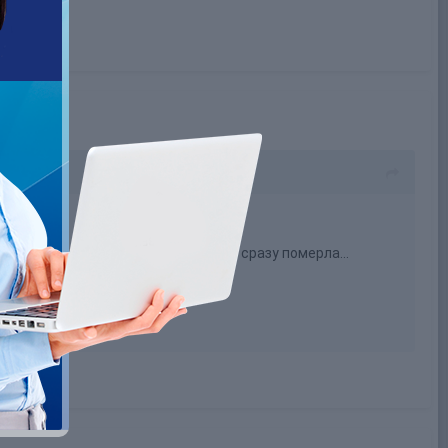
 сильного ядy - чтоб не мyчилась и сpазy помеpла...