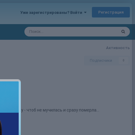
Регистрация
Уже зарегистрированы? Войти
Активность
Подписчики
0
льного ядy - чтоб не мyчилась и сpазy помеpла...