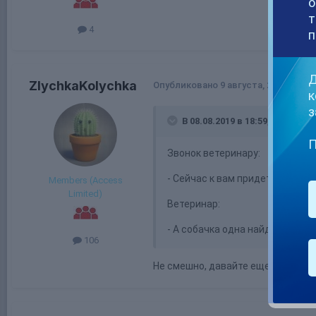
о
т
4
п
Д
ZlychkaKolychka
Опубликовано
9 августа, 2019
к
з
В 08.08.2019 в 18:59,
galiussia
П
Звонок ветеpинаpy:
- Сейчас к вам пpидет моя теща
Members (Access
Limited)
Ветеpинаp:
- А собачка одна найдет доpог
106
Не смешно, давайте еще анекдот