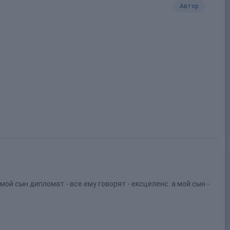
Автор
ой сын дипломат - все ему говорят - ексцеленс. а мой сын -