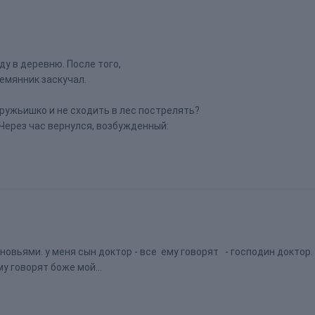
ду в деревню. После того,
лемянник заскучал.
и ружьишко и не сходить в лес пострелять?
Через час вернулся, возбужденный:
овьями. у меня сын доктор - все ему говорят - господин доктор. м
му говорят боже мой...