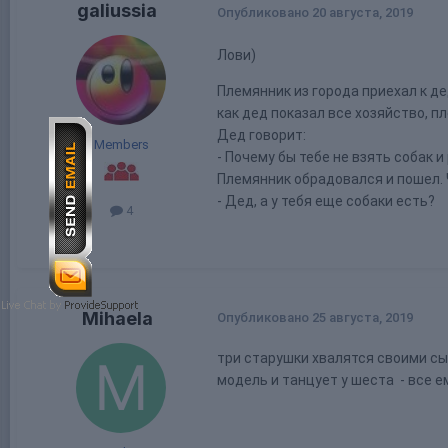
galiussia
Опубликовано
20 августа, 2019
Лови)
Племянник из города приехал к де
как дед показал все хозяйство, п
Дед говорит:
Members
- Почему бы тебе не взять собак 
Племянник обрадовался и пошел. 
- Дед, а у тебя еще собаки есть?
4
Mihaela
Опубликовано
25 августа, 2019
три старушки хвалятся своими сын
модель и танцует у шеста - все е