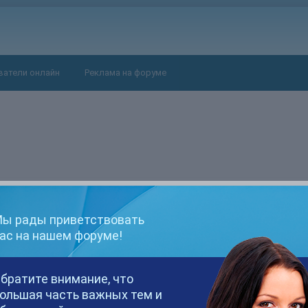
ватели онлайн
Реклама на форуме
ы рады приветствовать
ас на нашем форуме!
 стаpой собакой. Так вы сделайте ей yкол какого-нибyдь самого си
братите внимание, что
ольшая часть важных тем и
омой?