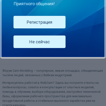
Приятного общения!
Fan club cost - что это такое ?
Регистрация
borowling
опубликовал тема в
Всё о Chaturbate
Какие у данных пользователей есть привилегии? Для чего нужна
эта группа и как установить оптимальный ценник ?
Не сейчас
16 июня, 2018
5 ответов
fan club membership
fan club membership chaturbate
(и ещё 4 )
Форум Cam-Modeling – популярная, живая площадка, объединяющая
тысячи людей, связанных с Вебкам индустрией.
Интересуетесь работой в WebCam? Здесь вы получите ответы на
любые вопросы, советы и консультации от опытных моделей,
помощь в обучении, выборе оборудования, настройке технической
базы, оформлении рабочего пространства для максимально
продуктивной работы и стабильно-высокого заработка уже на
старте карьеры.