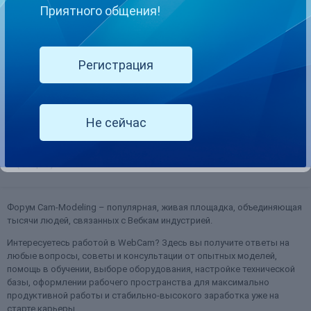
Приятного общения!
Fan club cost - что это такое ?
Регистрация
borowling
опубликовал тема в
Всё о Chaturbate
Какие у данных пользователей есть привилегии? Для чего нужна
эта группа и как установить оптимальный ценник ?
Не сейчас
16 июня, 2018
5 ответов
fan club membership
fan club membership chaturbate
(и ещё 4 )
Форум Cam-Modeling – популярная, живая площадка, объединяющая
тысячи людей, связанных с Вебкам индустрией.
Интересуетесь работой в WebCam? Здесь вы получите ответы на
любые вопросы, советы и консультации от опытных моделей,
помощь в обучении, выборе оборудования, настройке технической
базы, оформлении рабочего пространства для максимально
продуктивной работы и стабильно-высокого заработка уже на
старте карьеры.