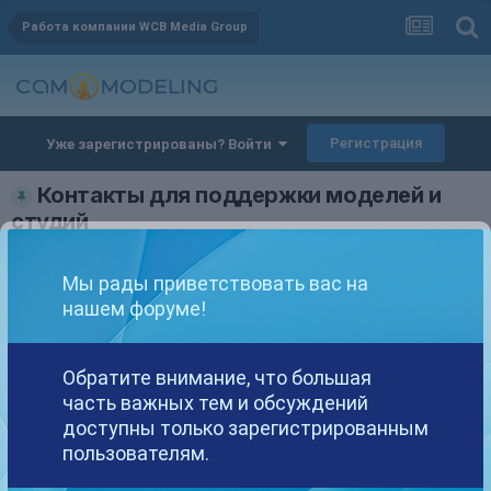
Работа компании WCB Media Group
Регистрация
Уже зарегистрированы? Войти
Контакты для поддержки моделей и
студий
Автор
Deamon_VS
,
5 марта, 2014
в
Работа компании WCB Media
Group
Мы рады приветствовать вас на
поддержка клиентов wcb
как связаться с wcb
нашем форуме!
контакты компании wcb
wcb media group contacts
Обратите внимание, что большая
Deamon_VS
часть важных тем и обсуждений
Опубликовано
5 марта, 2014
доступны только зарегистрированным
пользователям.
ВНИМАНИЕ
!
Поддержка предоставляется ТОЛЬКО для клиентов компании