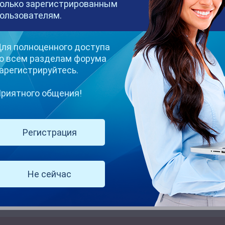
олько зарегистрированным
ользователям.
США работают вебкам-моделями
ля полноценного доступа
о всем разделам форума
арегистрируйтесь.
ду мировой рынок вебкам-услуг достигнет 9,9 млрд долл
риятного общения!
Регистрация
 рынка вебкам-услуг составит 8,19% в прогнозируемый п
Не сейчас
ают от 200 до 1000 долларов в день, работая от 2 до 5