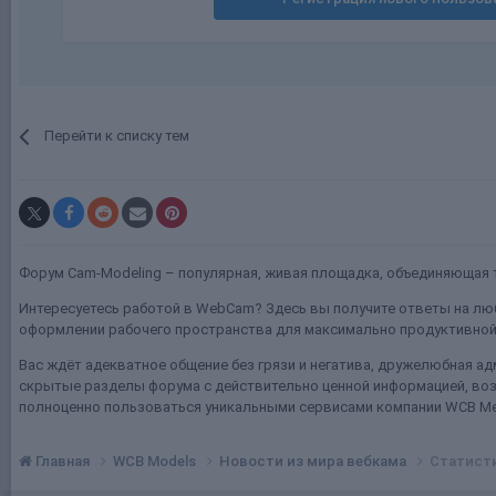
Перейти к списку тем
Форум Cam-Modeling – популярная, живая площадка, объединяющая т
Интересуетесь работой в WebCam? Здесь вы получите ответы на люб
оформлении рабочего пространства для максимально продуктивной 
Вас ждёт адекватное общение без грязи и негатива, дружелюбная ад
скрытые разделы форума с действительно ценной информацией, воз
полноценно пользоваться уникальными сервисами компании WCB Me
Главная
WCB Models
Новости из мира вебкама
Статисти