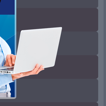
аров
ериод 2021–2026 гг
 часов