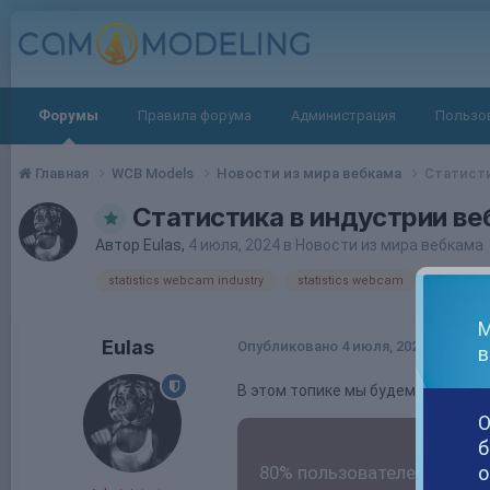
Форумы
Правила форума
Администрация
Пользо
Главная
WCB Models
Новости из мира вебкама
Статисти
Статистика в индустрии в
Автор
Eulas
,
4 июля, 2024
в
Новости из мира вебкама
statistics webcam industry
statistics webcam
statistics
М
Eulas
Опубликовано
4 июля, 2024
в
В этом топике мы будем публиков
О
б
80% пользователей вебка
о