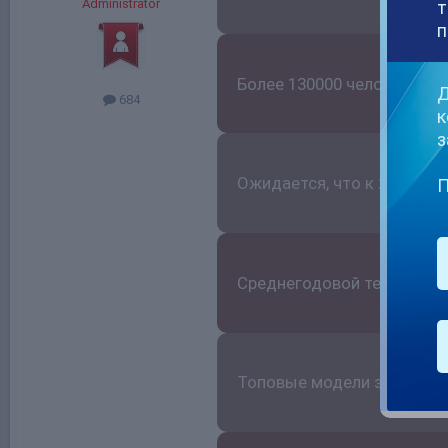
Administrator
т
п
Более 130000 человек в 
Д
684
к
з
Ожидается, что к 2027 го
П
Среднегодовой темп роста
Топовые модели зарабатыв