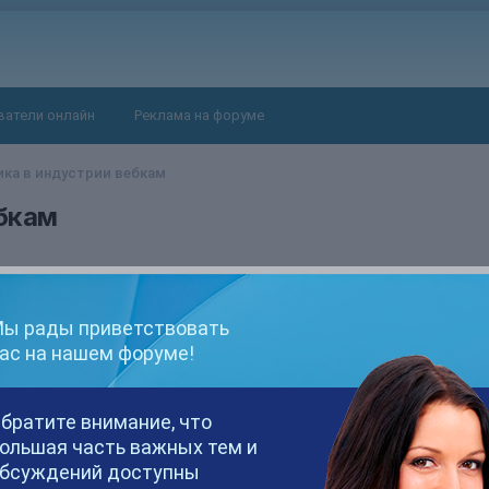
ватели онлайн
Реклама на форуме
ка в индустрии вебкам
ебкам
вебкам статистика
статистика
статья
ы рады приветствовать
ас на нашем форуме!
ать доступные и актуальные статистические данные, собранные з
братите внимание, что
ольшая часть важных тем и
м-сайтов - мужчины
бсуждений доступны