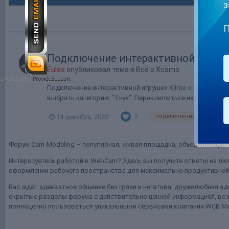
з
П
Подключение интерактивной игрушки
Eulas
опубликовал тема в
Всё о Xcams
Подключение интерактивной игрушки Kiiroo к Xmodels 1. З
выбрать категорию "Toys". Переключиться на вкладку "Regis
3
14 декабря, 2020
подключение игрушки и
Форум Cam-Modeling – популярная, живая площадка, объединяющая т
Интересуетесь работой в WebCam? Здесь вы получите ответы на люб
оформлении рабочего пространства для максимально продуктивной 
Вас ждёт адекватное общение без грязи и негатива, дружелюбная ад
скрытые разделы форума с действительно ценной информацией, воз
полноценно пользоваться уникальными сервисами компании WCB Me