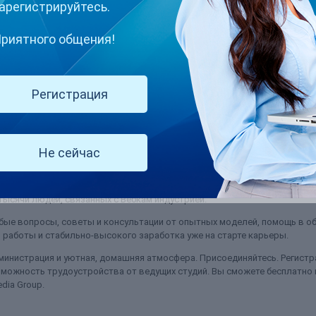
арегистрируйтесь.
риятного общения!
 Kiiro к Xmodels
Регистрация
алогиниться на сайте, используя свой логин и пароль. Перейти в свой пр
ter other toy". 3. Зайти в...
Не сейчас
(и ещё 5 )
ксмоделс
kiiroo
ысячи людей, связанных с Вебкам индустрией.
ые вопросы, советы и консультации от опытных моделей, помощь в об
работы и стабильно-высокого заработка уже на старте карьеры.
министрация и уютная, домашняя атмосфера. Присоединяйтесь. Регистра
можность трудоустройства от ведущих студий. Вы сможете бесплатно
dia Group.