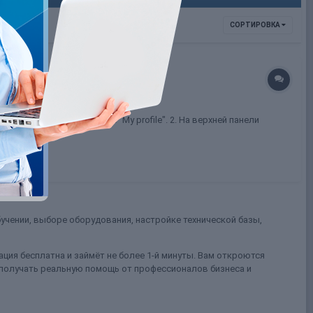
СОРТИРОВКА
офиль, кликнув по кнопке "My profile". 2. На верхней панели
учении, выборе оборудования, настройке технической базы,
ция бесплатна и займёт не более 1-й минуты. Вам откроются
 получать реальную помощь от профессионалов бизнеса и