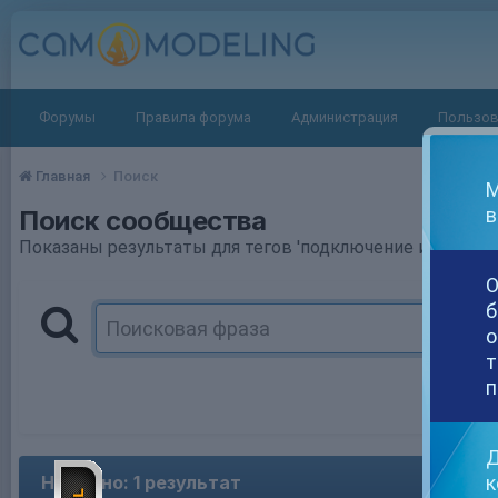
Форумы
Правила форума
Администрация
Пользов
Главная
Поиск
М
в
Поиск сообщества
Показаны результаты для тегов 'подключение игрушки 
О
б
о
т
п
Д
к
Найдено: 1 результат