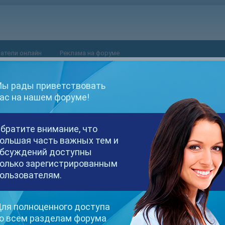
атели онлайн
Реклама на форуме
ы рады приветствовать
ас на нашем форуме!
иксмоделс'.
братите внимание, что
ольшая часть важных тем и
бсуждений доступны
олько зарегистрированным
ользователям.
ля полноценного доступа
о всем разделам форума