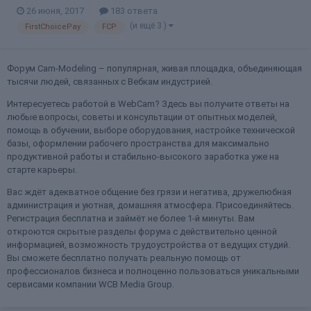
заказать, но поздно узнала. Почтой сколько идёт? Прошёл
26 июня, 2017
183 ответа
месяц, как заказала, даже месяц и 2 недели. И придёт ли она?
(и ещё 3 )
FirstChoicePay
FCP
Расскажите)) или второй раз лучше перезаказать, но с ДХЛ?
Форум Cam-Modeling – популярная, живая площадка, объединяющая
тысячи людей, связанных с Вебкам индустрией.
Интересуетесь работой в WebCam? Здесь вы получите ответы на
любые вопросы, советы и консультации от опытных моделей,
помощь в обучении, выборе оборудования, настройке технической
базы, оформлении рабочего пространства для максимально
продуктивной работы и стабильно-высокого заработка уже на
старте карьеры.
Вас ждёт адекватное общение без грязи и негатива, дружелюбная
администрация и уютная, домашняя атмосфера. Присоединяйтесь.
Регистрация бесплатна и займёт не более 1-й минуты. Вам
откроются скрытые разделы форума с действительно ценной
информацией, возможность трудоустройства от ведущих студий.
Вы сможете бесплатно получать реальную помощь от
профессионалов бизнеса и полноценно пользоваться уникальными
сервисами компании WCB Media Group.