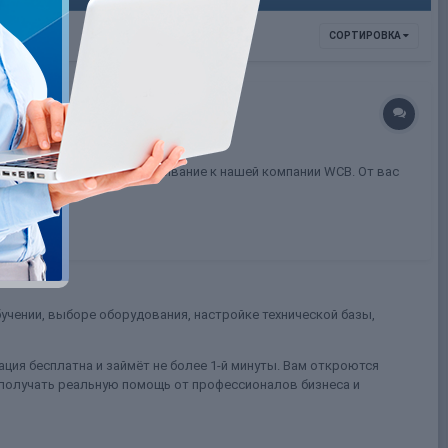
СОРТИРОВКА
аунт Chaturbate на обслуживание к нашей компании WCB. От вас
)
учении, выборе оборудования, настройке технической базы,
ция бесплатна и займёт не более 1-й минуты. Вам откроются
 получать реальную помощь от профессионалов бизнеса и