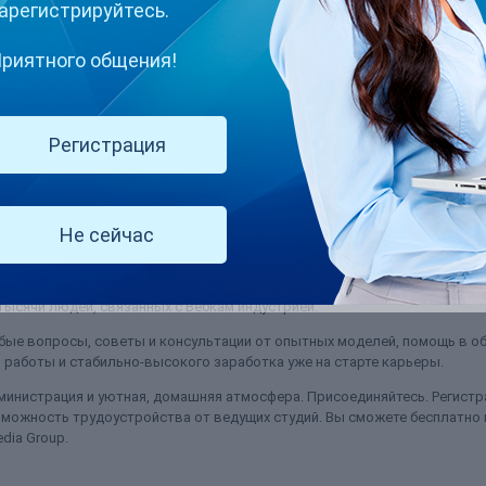
арегистрируйтесь.
риятного общения!
бслуживание к WCB
Регистрация
 чтобы дать информацию о том, как перенести свой индивидуальный акк
нта. 3. Email (на который зарегистрирован ак...
Не сейчас
(и ещё 3 
ккаунта chaturbate
как перенести аккаунт chaturbate к студии
ысячи людей, связанных с Вебкам индустрией.
ые вопросы, советы и консультации от опытных моделей, помощь в об
работы и стабильно-высокого заработка уже на старте карьеры.
министрация и уютная, домашняя атмосфера. Присоединяйтесь. Регистра
можность трудоустройства от ведущих студий. Вы сможете бесплатно
dia Group.