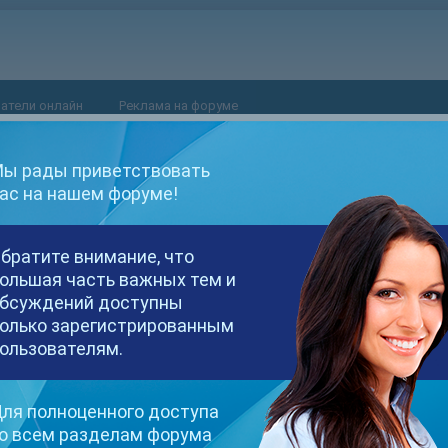
атели онлайн
Реклама на форуме
ы рады приветствовать
ас на нашем форуме!
bate'.
братите внимание, что
ольшая часть важных тем и
бсуждений доступны
олько зарегистрированным
ользователям.
ля полноценного доступа
о всем разделам форума