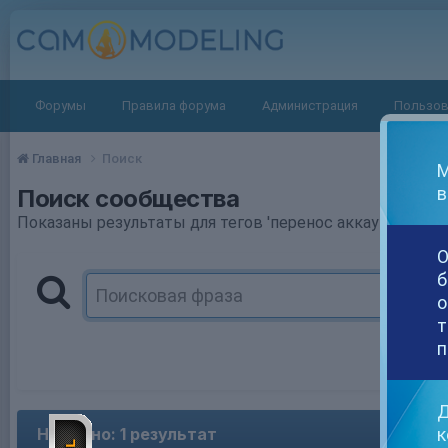
Форумы
Правила форума
Администрация
Пользов
Главная
Поиск
М
в
Поиск сообщества
Показаны результаты для тегов 'перенос аккаунта chatur
О
б
о
т
п
Д
к
Найдено: 1 результат