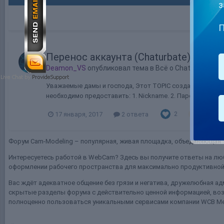
з
П
Перенос аккаунта (Chaturbate) на о
Deamon_VS
опубликовал тема в
Всё о Chaturbate
Уважаемые дамы и господа, Этот TOPIC создан для того,
необходимо предоставить: 1. Nickname. 2. Пароль от аккау
2
17 января, 2017
2 ответа
перенос а
Форум Cam-Modeling – популярная, живая площадка, объединяющая т
Интересуетесь работой в WebCam? Здесь вы получите ответы на люб
оформлении рабочего пространства для максимально продуктивной 
Вас ждёт адекватное общение без грязи и негатива, дружелюбная ад
скрытые разделы форума с действительно ценной информацией, воз
полноценно пользоваться уникальными сервисами компании WCB Me