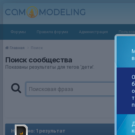
Форумы
Правила форума
Администрация
Пользов
Главная
Поиск
М
в
Поиск сообщества
Показаны результаты для тегов 'дети'.
О
б
о
т
п
Д
к
Найдено: 1 результат