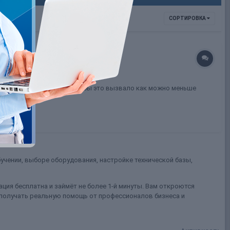
СОРТИРОВКА
знаю, как ответить так, чтобы это вызвало как можно меньше
учении, выборе оборудования, настройке технической базы,
ция бесплатна и займёт не более 1-й минуты. Вам откроются
 получать реальную помощь от профессионалов бизнеса и