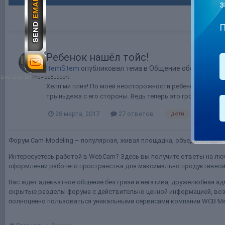
з
П
Ребенок нашёл тойс!
ItemStem
опубликовал тема в
Общение обо всём
Хелп ми плиз! По моей неосторожности ребенок увидел т
трыньдежа с его стороны. Ведь теперь это грозит попаст
28 марта, 2017
27 ответов
дети
тойсы
Форум Cam-Modeling – популярная, живая площадка, объединяющая т
Интересуетесь работой в WebCam? Здесь вы получите ответы на люб
оформлении рабочего пространства для максимально продуктивной 
Вас ждёт адекватное общение без грязи и негатива, дружелюбная ад
скрытые разделы форума с действительно ценной информацией, воз
полноценно пользоваться уникальными сервисами компании WCB Me