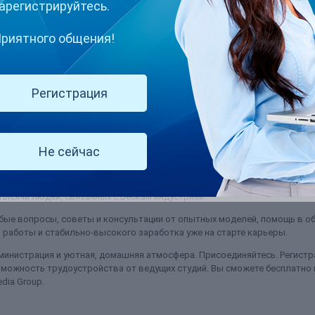
арегистрируйтесь.
риятного общения!
Регистрация
ойс лежащий на кровати. Упорно выспрашивает, что это такое. А я не 
ь на первую полосу бабушкиных новостей....
Не сейчас
ысячи людей, связанных с Вебкам индустрией.
ые вопросы, советы и консультации от опытных моделей, помощь в об
работы и стабильно-высокого заработка уже на старте карьеры.
министрация и уютная, домашняя атмосфера. Присоединяйтесь. Регистра
можность трудоустройства от ведущих студий. Вы сможете бесплатно
dia Group.