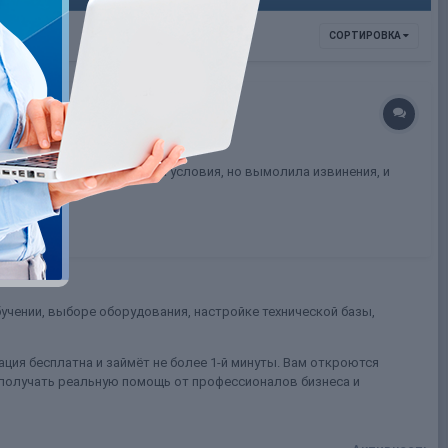
СОРТИРОВКА
ризнаю, не до конца прочла условия, но вымолила извинения, и
учении, выборе оборудования, настройке технической базы,
ция бесплатна и займёт не более 1-й минуты. Вам откроются
 получать реальную помощь от профессионалов бизнеса и