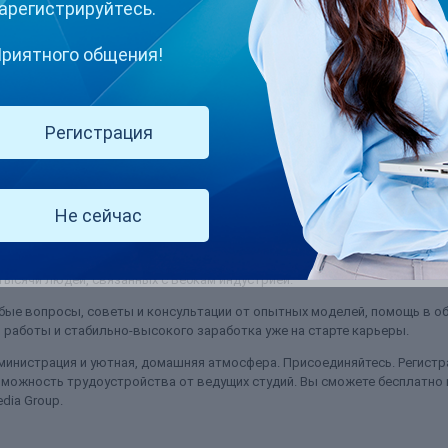
арегистрируйтесь.
риятного общения!
Регистрация
на MFC. Первый раз – за нарушение правил, я там немного накосячила, п
 не нарушала, точно уверена. Теперь администрация просто не о...
Не сейчас
(и ещё 2 )
ms
ысячи людей, связанных с Вебкам индустрией.
ые вопросы, советы и консультации от опытных моделей, помощь в об
работы и стабильно-высокого заработка уже на старте карьеры.
министрация и уютная, домашняя атмосфера. Присоединяйтесь. Регистра
можность трудоустройства от ведущих студий. Вы сможете бесплатно
dia Group.