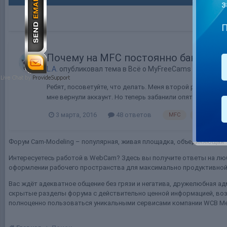
з
П
Почему на MFC постоянно банят???
L.A.
опубликовал тема в
Всё о MyFreeCams
Ребят, посоветуйте, что делать. Меня второй раз банят 
мне вернули аккаунт. Но теперь забанили опять. Я ничего
3 марта, 2016
48 ответов
MFC
MyFreeCa
Форум Cam-Modeling – популярная, живая площадка, объединяющая т
Интересуетесь работой в WebCam? Здесь вы получите ответы на люб
оформлении рабочего пространства для максимально продуктивной 
Вас ждёт адекватное общение без грязи и негатива, дружелюбная ад
скрытые разделы форума с действительно ценной информацией, воз
полноценно пользоваться уникальными сервисами компании WCB Me