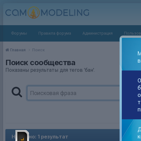
Форумы
Правила форума
Администрация
Пользов
Главная
Поиск
М
в
Поиск сообщества
Показаны результаты для тегов 'бан'.
О
б
о
т
п
Д
к
Найдено: 1 результат