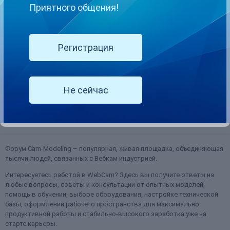
Приятного общения!
Платежная система Paxum (вопросы и
Регистрация
ответы)
Pitim
опубликовал тема в
Финансовые вопросы
Кто через Paxum выводит деньги? Как вам? Делитесь инфой)
Не сейчас
1
22 марта, 2016
15571 ответ
(и ещё 4 )
паксум
обсуждение вопросов о paxum
Форум Cam-Modeling – популярная, живая площадка, объединяющая
тысячи людей, связанных с Вебкам индустрией.
Интересуетесь работой в WebCam? Здесь вы получите ответы на
любые вопросы, советы и консультации от опытных моделей,
помощь в обучении, выборе оборудования, настройке технической
базы, оформлении рабочего пространства для максимально
продуктивной работы и стабильно-высокого заработка уже на
старте карьеры.